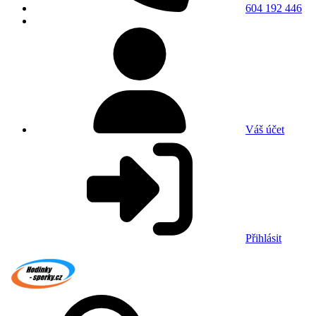
604 192 446
Váš účet
Přihlásit