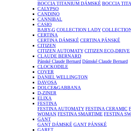
BOCCIA TITANIUM DÁMSKÉ
BOCCIA TIT
CALYPSO
CANDINO
CANNIBAL
CASIO
BABY-G
COLLECTION LADY
COLLECTIO
CERTINA
CERTINA DÁMSKÉ
CERTINA PÁNSKÉ
CITIZEN
CITIZEN AUTOMATY
CITIZEN ECO-DRIVE
CLAUDE BERNARD
Pánské Claude Bernard
Dámské Claude Bernard
CLOCKODILE
COVER
DANIEL WELLINGTON
DAVOSA
DOLCE&GABBANA
D-ZINER
ELIXA
FESTINA
FESTINA AUTOMATY
FESTINA CERAMIC
WOMAN
FESTINA SMARTIME
FESTINA S
GANT
GANT DÁMSKÉ
GANT PÁNSKÉ
GARET