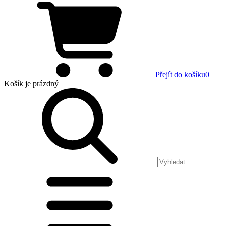
Přejít do košíku
0
Košík
je prázdný