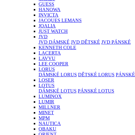
GUESS
HANOWA
INVICTA
JACQUES LEMANS
JOALIA
JUST WATCH
JVD
JVD DÁMSKÉ
JVD DĚTSKÉ
JVD PÁNSKÉ
KENNETH COLE
LACERTA
LAVVU
LEE COOPER
LORUS
DÁMSKÉ LORUS
DĚTSKÉ LORUS
PÁNSKÉ
LOSER
LOTUS
DÁMSKÉ LOTUS
PÁNSKÉ LOTUS
LUMINOX
LUMIR
MILLNER
MINET
MPM
NAUTICA
OBAKU
ORIENT