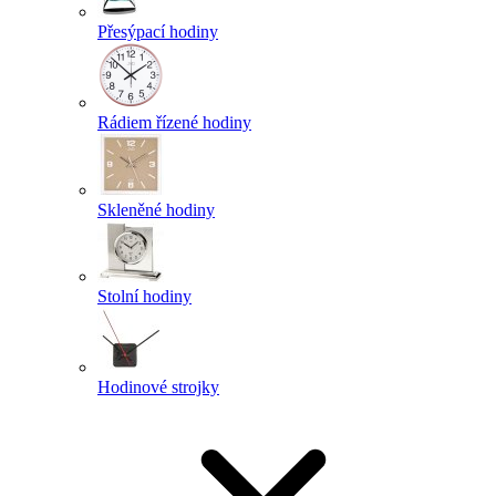
Přesýpací hodiny
Rádiem řízené hodiny
Skleněné hodiny
Stolní hodiny
Hodinové strojky