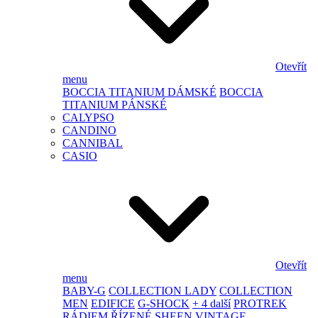
Otevřít
menu
BOCCIA TITANIUM DÁMSKÉ
BOCCIA
TITANIUM PÁNSKÉ
CALYPSO
CANDINO
CANNIBAL
CASIO
Otevřít
menu
BABY-G
COLLECTION LADY
COLLECTION
MEN
EDIFICE
G-SHOCK
+ 4 další
PROTREK
RÁDIEM ŘÍZENÉ
SHEEN
VINTAGE