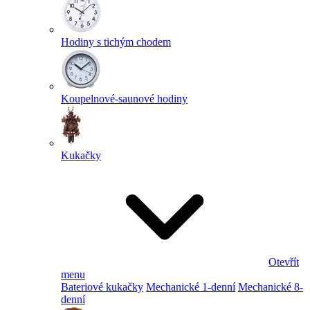
Hodiny s tichým chodem
Koupelnové-saunové hodiny
Kukačky
Otevřít
menu
Bateriové kukačky
Mechanické 1-denní
Mechanické 8-
denní