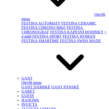
Otevřít
menu
FESTINA AUTOMATY
FESTINA CERAMIC
FESTINA CHRONO BIKE
FESTINA
CHRONOGRAF
FESTINA KAPESNÍ HODINKY
+
4 další
FESTINA SPORT
FESTINA WOMAN
FESTINA SMARTIME
FESTINA SWISS MADE
GANT
Otevřít menu
GANT DÁMSKÉ
GANT PÁNSKÉ
GARET
GUESS
HANOWA
INVICTA
JACQUES LEMANS