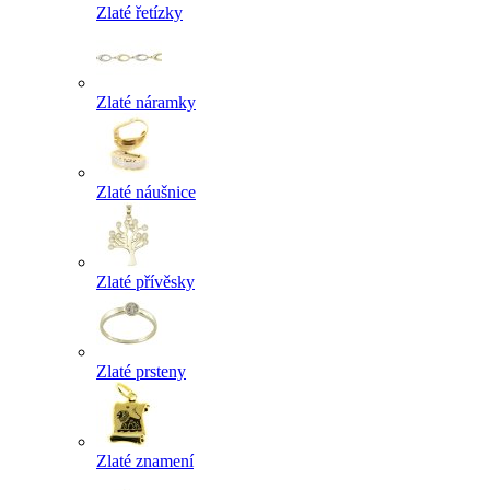
Zlaté řetízky
Zlaté náramky
Zlaté náušnice
Zlaté přívěsky
Zlaté prsteny
Zlaté znamení