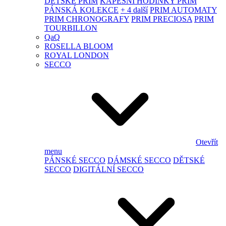
DĚTSKÉ PRIM
KAPESNÍ HODINKY PRIM
PÁNSKÁ KOLEKCE
+ 4 další
PRIM AUTOMATY
PRIM CHRONOGRAFY
PRIM PRECIOSA
PRIM
TOURBILLON
QaQ
ROSELLA BLOOM
ROYAL LONDON
SECCO
Otevřít
menu
PÁNSKÉ SECCO
DÁMSKÉ SECCO
DĚTSKÉ
SECCO
DIGITÁLNÍ SECCO