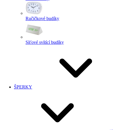
Ručičkové budíky
Síťové svítící budíky
ŠPERKY