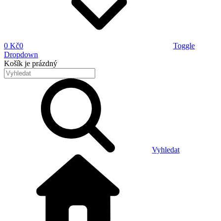
0 Kč
0
Toggle
Dropdown
Košík
je prázdný
Vyhledat