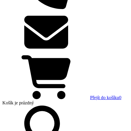
Přejít do košíku
0
Košík
je prázdný