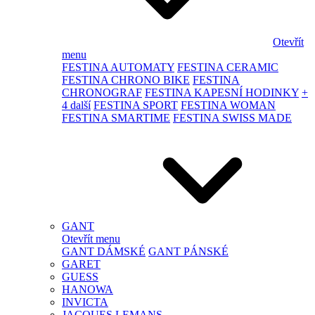
Otevřít
menu
FESTINA AUTOMATY
FESTINA CERAMIC
FESTINA CHRONO BIKE
FESTINA
CHRONOGRAF
FESTINA KAPESNÍ HODINKY
+
4 další
FESTINA SPORT
FESTINA WOMAN
FESTINA SMARTIME
FESTINA SWISS MADE
GANT
Otevřít menu
GANT DÁMSKÉ
GANT PÁNSKÉ
GARET
GUESS
HANOWA
INVICTA
JACQUES LEMANS