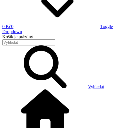
0 Kč
0
Toggle
Dropdown
Košík
je prázdný
Vyhledat