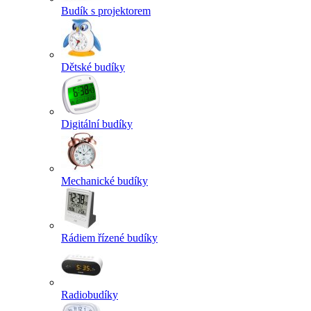
Budík s projektorem
Dětské budíky
Digitální budíky
Mechanické budíky
Rádiem řízené budíky
Radiobudíky