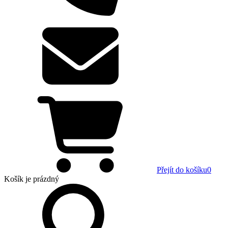
Přejít do košíku
0
Košík
je prázdný