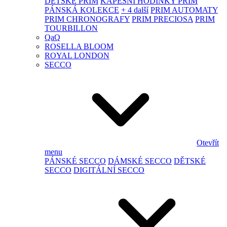
DĚTSKÉ PRIM
KAPESNÍ HODINKY PRIM
PÁNSKÁ KOLEKCE
+ 4 další
PRIM AUTOMATY
PRIM CHRONOGRAFY
PRIM PRECIOSA
PRIM
TOURBILLON
QaQ
ROSELLA BLOOM
ROYAL LONDON
SECCO
Otevřít
menu
PÁNSKÉ SECCO
DÁMSKÉ SECCO
DĚTSKÉ
SECCO
DIGITÁLNÍ SECCO