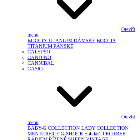
Otevřít
menu
BOCCIA TITANIUM DÁMSKÉ
BOCCIA
TITANIUM PÁNSKÉ
CALYPSO
CANDINO
CANNIBAL
CASIO
Otevřít
menu
BABY-G
COLLECTION LADY
COLLECTION
MEN
EDIFICE
G-SHOCK
+ 4 další
PROTREK
RÁDIEM ŘÍZENÉ
SHEEN
VINTAGE