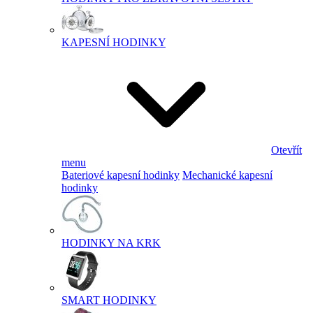
KAPESNÍ HODINKY
Otevřít
menu
Bateriové kapesní hodinky
Mechanické kapesní
hodinky
HODINKY NA KRK
SMART HODINKY