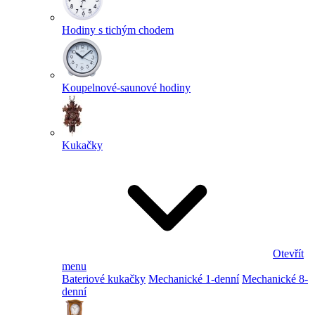
Hodiny s tichým chodem
Koupelnové-saunové hodiny
Kukačky
Otevřít
menu
Bateriové kukačky
Mechanické 1-denní
Mechanické 8-
denní