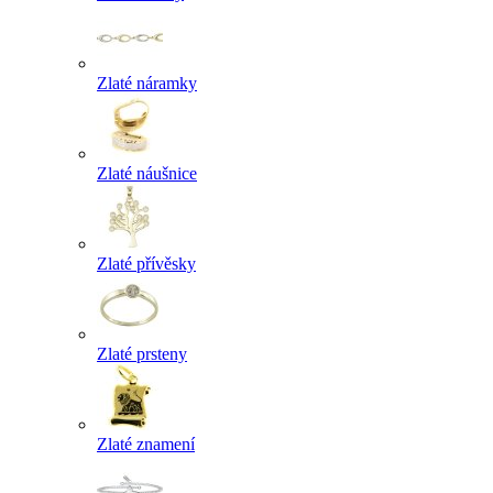
Zlaté náramky
Zlaté náušnice
Zlaté přívěsky
Zlaté prsteny
Zlaté znamení