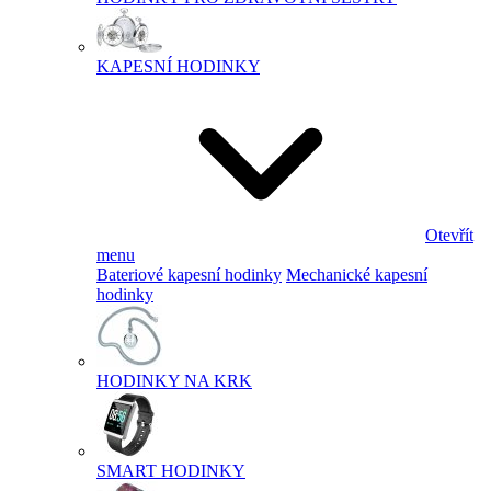
KAPESNÍ HODINKY
Otevřít
menu
Bateriové kapesní hodinky
Mechanické kapesní
hodinky
HODINKY NA KRK
SMART HODINKY