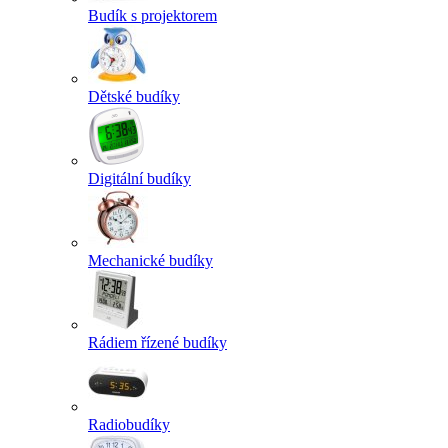
Budík s projektorem
Dětské budíky
Digitální budíky
Mechanické budíky
Rádiem řízené budíky
Radiobudíky