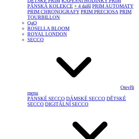
DĚTSKÉ PRIM
KAPESNÍ HODINKY PRIM
PÁNSKÁ KOLEKCE
+ 4 další
PRIM AUTOMATY
PRIM CHRONOGRAFY
PRIM PRECIOSA
PRIM
TOURBILLON
QaQ
ROSELLA BLOOM
ROYAL LONDON
SECCO
Otevřít
menu
PÁNSKÉ SECCO
DÁMSKÉ SECCO
DĚTSKÉ
SECCO
DIGITÁLNÍ SECCO