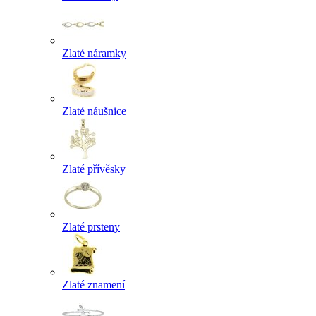
Zlaté náramky
Zlaté náušnice
Zlaté přívěsky
Zlaté prsteny
Zlaté znamení