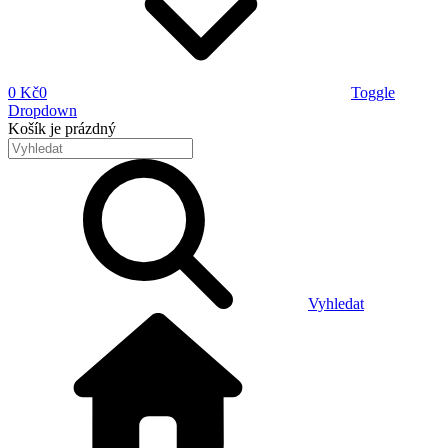
0 Kč
0
Toggle
Dropdown
Košík
je prázdný
Vyhledat