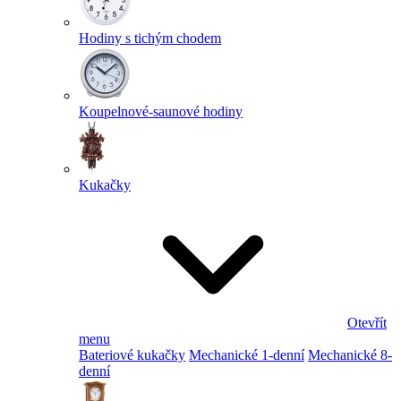
Hodiny s tichým chodem
Koupelnové-saunové hodiny
Kukačky
Otevřít
menu
Bateriové kukačky
Mechanické 1-denní
Mechanické 8-
denní