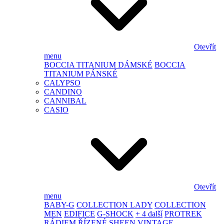
Otevřít
menu
BOCCIA TITANIUM DÁMSKÉ
BOCCIA
TITANIUM PÁNSKÉ
CALYPSO
CANDINO
CANNIBAL
CASIO
Otevřít
menu
BABY-G
COLLECTION LADY
COLLECTION
MEN
EDIFICE
G-SHOCK
+ 4 další
PROTREK
RÁDIEM ŘÍZENÉ
SHEEN
VINTAGE