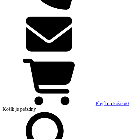
Přejít do košíku
0
Košík
je prázdný