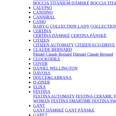
BOCCIA TITANIUM DÁMSKÉ
BOCCIA TIT
CALYPSO
CANDINO
CANNIBAL
CASIO
BABY-G
COLLECTION LADY
COLLECTIO
CERTINA
CERTINA DÁMSKÉ
CERTINA PÁNSKÉ
CITIZEN
CITIZEN AUTOMATY
CITIZEN ECO-DRIVE
CLAUDE BERNARD
Pánské Claude Bernard
Dámské Claude Bernard
CLOCKODILE
COVER
DANIEL WELLINGTON
DAVOSA
DOLCE&GABBANA
D-ZINER
ELIXA
FESTINA
FESTINA AUTOMATY
FESTINA CERAMIC
WOMAN
FESTINA SMARTIME
FESTINA S
GANT
GANT DÁMSKÉ
GANT PÁNSKÉ
GARET