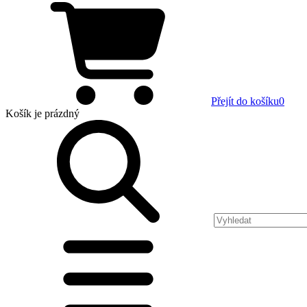
Přejít do košíku
0
Košík
je prázdný