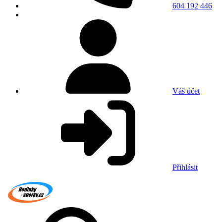
604 192 446
Váš účet
Přihlásit