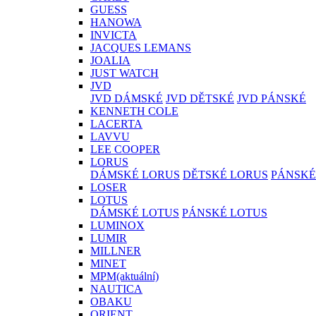
GUESS
HANOWA
INVICTA
JACQUES LEMANS
JOALIA
JUST WATCH
JVD
JVD DÁMSKÉ
JVD DĚTSKÉ
JVD PÁNSKÉ
KENNETH COLE
LACERTA
LAVVU
LEE COOPER
LORUS
DÁMSKÉ LORUS
DĚTSKÉ LORUS
PÁNSKÉ
LOSER
LOTUS
DÁMSKÉ LOTUS
PÁNSKÉ LOTUS
LUMINOX
LUMIR
MILLNER
MINET
MPM
(aktuální)
NAUTICA
OBAKU
ORIENT