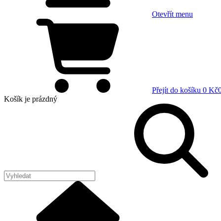
Otevřít menu
Přejít do košíku
0 Kč
Košík
je prázdný