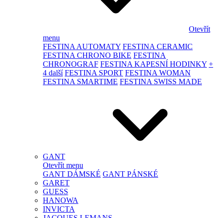
Otevřít
menu
FESTINA AUTOMATY
FESTINA CERAMIC
FESTINA CHRONO BIKE
FESTINA
CHRONOGRAF
FESTINA KAPESNÍ HODINKY
+
4 další
FESTINA SPORT
FESTINA WOMAN
FESTINA SMARTIME
FESTINA SWISS MADE
GANT
Otevřít menu
GANT DÁMSKÉ
GANT PÁNSKÉ
GARET
GUESS
HANOWA
INVICTA
JACQUES LEMANS