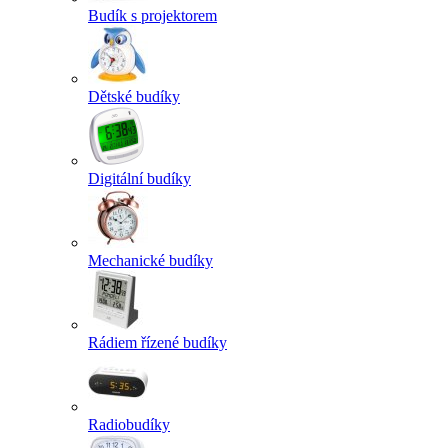
Budík s projektorem
Dětské budíky
Digitální budíky
Mechanické budíky
Rádiem řízené budíky
Radiobudíky