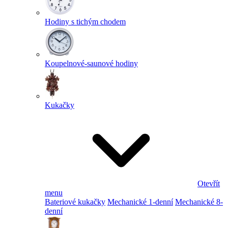
Hodiny s tichým chodem
Koupelnové-saunové hodiny
Kukačky
Otevřít
menu
Bateriové kukačky
Mechanické 1-denní
Mechanické 8-
denní