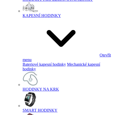
KAPESNÍ HODINKY
Otevřít
menu
Bateriové kapesní hodinky
Mechanické kapesní
hodinky
HODINKY NA KRK
SMART HODINKY