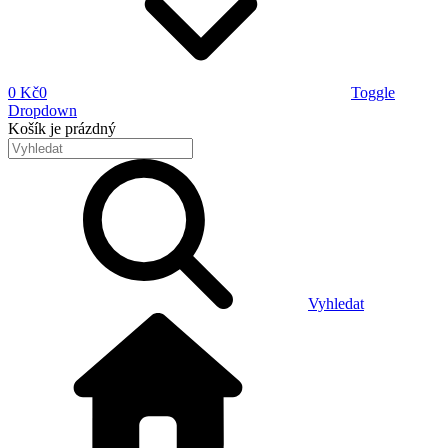
0 Kč
0
Toggle
Dropdown
Košík
je prázdný
Vyhledat