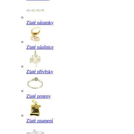
Zlaté náramky
Zlaté náušnice
Zlaté přívěsky
Zlaté prsteny
Zlaté znamení