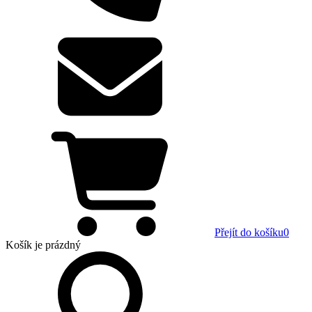
Přejít do košíku
0
Košík
je prázdný