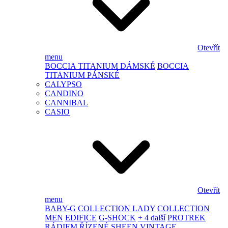
Otevřít
menu
BOCCIA TITANIUM DÁMSKÉ
BOCCIA
TITANIUM PÁNSKÉ
CALYPSO
CANDINO
CANNIBAL
CASIO
Otevřít
menu
BABY-G
COLLECTION LADY
COLLECTION
MEN
EDIFICE
G-SHOCK
+ 4 další
PROTREK
RÁDIEM ŘÍZENÉ
SHEEN
VINTAGE