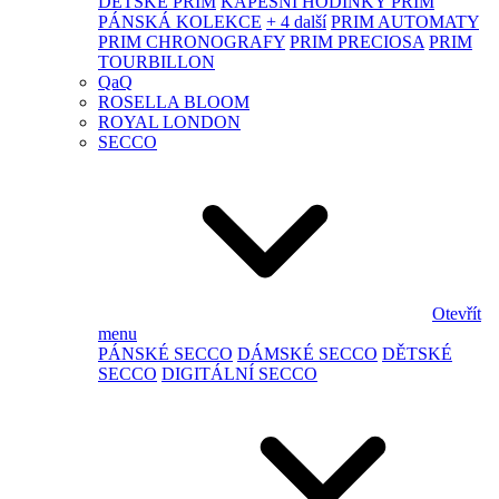
DĚTSKÉ PRIM
KAPESNÍ HODINKY PRIM
PÁNSKÁ KOLEKCE
+ 4 další
PRIM AUTOMATY
PRIM CHRONOGRAFY
PRIM PRECIOSA
PRIM
TOURBILLON
QaQ
ROSELLA BLOOM
ROYAL LONDON
SECCO
Otevřít
menu
PÁNSKÉ SECCO
DÁMSKÉ SECCO
DĚTSKÉ
SECCO
DIGITÁLNÍ SECCO