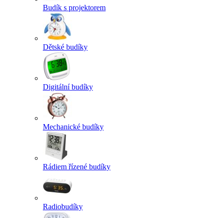
Budík s projektorem
Dětské budíky
Digitální budíky
Mechanické budíky
Rádiem řízené budíky
Radiobudíky