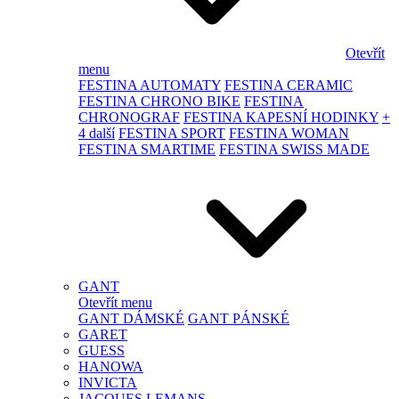
Otevřít
menu
FESTINA AUTOMATY
FESTINA CERAMIC
FESTINA CHRONO BIKE
FESTINA
CHRONOGRAF
FESTINA KAPESNÍ HODINKY
+
4 další
FESTINA SPORT
FESTINA WOMAN
FESTINA SMARTIME
FESTINA SWISS MADE
GANT
Otevřít menu
GANT DÁMSKÉ
GANT PÁNSKÉ
GARET
GUESS
HANOWA
INVICTA
JACQUES LEMANS