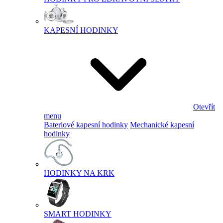
KAPESNÍ HODINKY
Otevřít
menu
Bateriové kapesní hodinky
Mechanické kapesní
hodinky
HODINKY NA KRK
SMART HODINKY