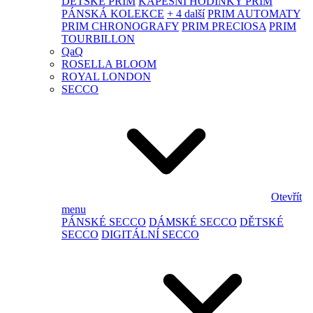
DĚTSKÉ PRIM
KAPESNÍ HODINKY PRIM
PÁNSKÁ KOLEKCE
+ 4 další
PRIM AUTOMATY
PRIM CHRONOGRAFY
PRIM PRECIOSA
PRIM
TOURBILLON
QaQ
ROSELLA BLOOM
ROYAL LONDON
SECCO
Otevřít
menu
PÁNSKÉ SECCO
DÁMSKÉ SECCO
DĚTSKÉ
SECCO
DIGITÁLNÍ SECCO