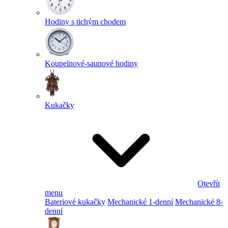
Hodiny s tichým chodem
Koupelnové-saunové hodiny
Kukačky
Otevřít
menu
Bateriové kukačky
Mechanické 1-denní
Mechanické 8-
denní