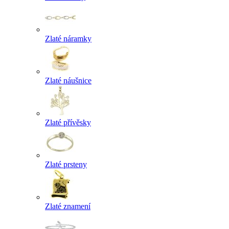
Zlaté náramky
Zlaté náušnice
Zlaté přívěsky
Zlaté prsteny
Zlaté znamení