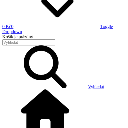
0 Kč
0
Toggle
Dropdown
Košík
je prázdný
Vyhledat