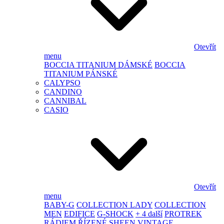
Otevřít
menu
BOCCIA TITANIUM DÁMSKÉ
BOCCIA
TITANIUM PÁNSKÉ
CALYPSO
CANDINO
CANNIBAL
CASIO
Otevřít
menu
BABY-G
COLLECTION LADY
COLLECTION
MEN
EDIFICE
G-SHOCK
+ 4 další
PROTREK
RÁDIEM ŘÍZENÉ
SHEEN
VINTAGE