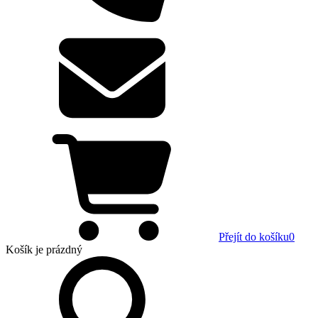
Přejít do košíku
0
Košík
je prázdný