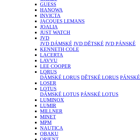
GUESS
HANOWA
INVICTA
JACQUES LEMANS
JOALIA
JUST WATCH
JVD
JVD DÁMSKÉ
JVD DĚTSKÉ
JVD PÁNSKÉ
KENNETH COLE
LACERTA
LAVVU
LEE COOPER
LORUS
DÁMSKÉ LORUS
DĚTSKÉ LORUS
PÁNSKÉ
LOSER
LOTUS
DÁMSKÉ LOTUS
PÁNSKÉ LOTUS
LUMINOX
LUMIR
MILLNER
MINET
MPM
NAUTICA
OBAKU
ORIENT