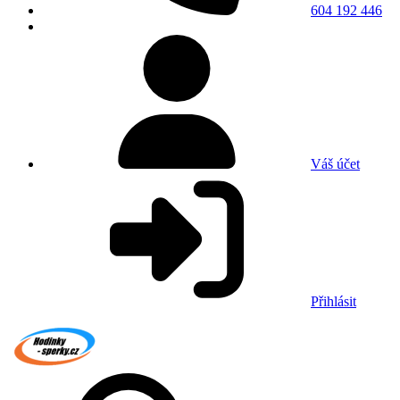
604 192 446
Váš účet
Přihlásit