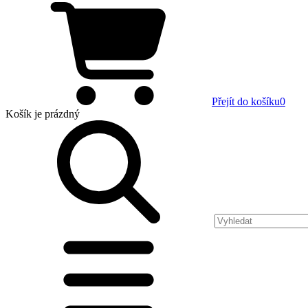
Přejít do košíku
0
Košík
je prázdný