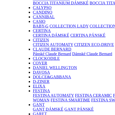
BOCCIA TITANIUM DÁMSKÉ
BOCCIA TIT
CALYPSO
CANDINO
CANNIBAL
CASIO
BABY-G
COLLECTION LADY
COLLECTIO
CERTINA
CERTINA DÁMSKÉ
CERTINA PÁNSKÉ
CITIZEN
CITIZEN AUTOMATY
CITIZEN ECO-DRIVE
CLAUDE BERNARD
Pánské Claude Bernard
Dámské Claude Bernard
CLOCKODILE
COVER
DANIEL WELLINGTON
DAVOSA
DOLCE&GABBANA
D-ZINER
ELIXA
FESTINA
FESTINA AUTOMATY
FESTINA CERAMIC
WOMAN
FESTINA SMARTIME
FESTINA S
GANT
GANT DÁMSKÉ
GANT PÁNSKÉ
GARET