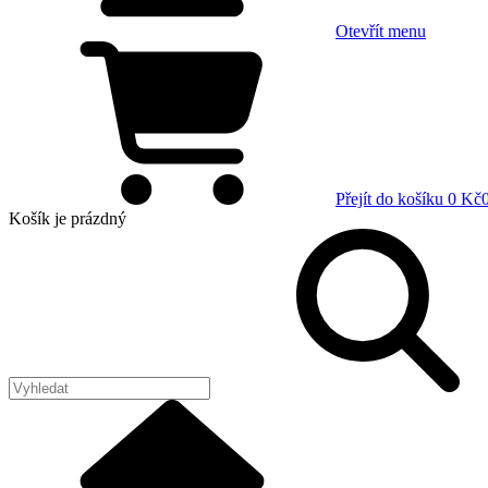
Otevřít menu
Přejít do košíku
0 Kč
Košík
je prázdný