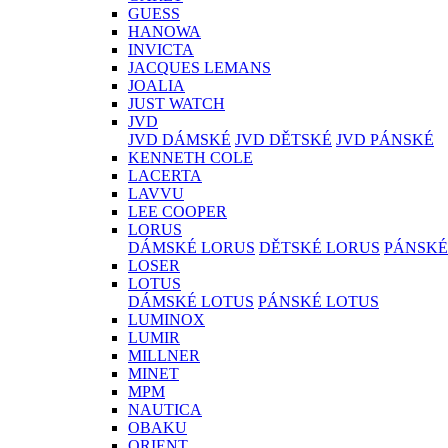
GUESS
HANOWA
INVICTA
JACQUES LEMANS
JOALIA
JUST WATCH
JVD
JVD DÁMSKÉ
JVD DĚTSKÉ
JVD PÁNSKÉ
KENNETH COLE
LACERTA
LAVVU
LEE COOPER
LORUS
DÁMSKÉ LORUS
DĚTSKÉ LORUS
PÁNSKÉ
LOSER
LOTUS
DÁMSKÉ LOTUS
PÁNSKÉ LOTUS
LUMINOX
LUMIR
MILLNER
MINET
MPM
NAUTICA
OBAKU
ORIENT