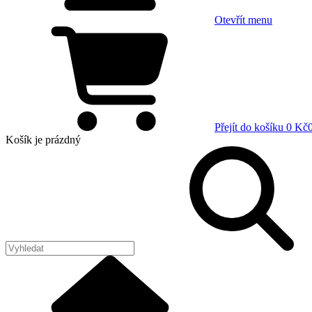
Otevřít menu
Přejít do košíku
0 Kč
Košík
je prázdný