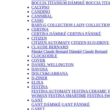
BOCCIA TITANIUM DÁMSKÉ
BOCCIA TIT
CALYPSO
CANDINO
CANNIBAL
CASIO
BABY-G
COLLECTION LADY
COLLECTIO
CERTINA
CERTINA DÁMSKÉ
CERTINA PÁNSKÉ
CITIZEN
CITIZEN AUTOMATY
CITIZEN ECO-DRIVE
CLAUDE BERNARD
Pánské Claude Bernard
Dámské Claude Bernard
CLOCKODILE
COVER
DANIEL WELLINGTON
DAVOSA
DOLCE&GABBANA
D-ZINER
ELIXA
FESTINA
FESTINA AUTOMATY
FESTINA CERAMIC
WOMAN
FESTINA SMARTIME
FESTINA S
GANT
GANT DÁMSKÉ
GANT PÁNSKÉ
GARET