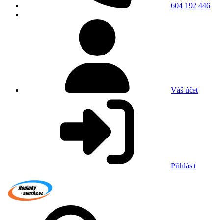
604 192 446
Váš účet
Přihlásit