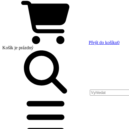
Přejít do košíku
0
Košík
je prázdný