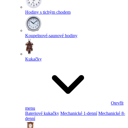
Hodiny s tichým chodem
Koupelnové-saunové hodiny
Kukačky
Otevřít
menu
Bateriové kukačky
Mechanické 1-denní
Mechanické 8-
denní