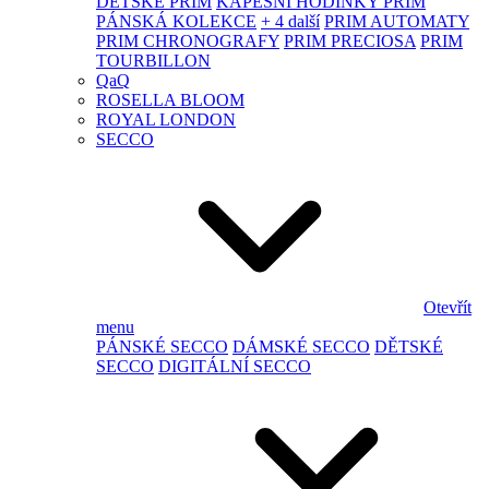
DĚTSKÉ PRIM
KAPESNÍ HODINKY PRIM
PÁNSKÁ KOLEKCE
+ 4 další
PRIM AUTOMATY
PRIM CHRONOGRAFY
PRIM PRECIOSA
PRIM
TOURBILLON
QaQ
ROSELLA BLOOM
ROYAL LONDON
SECCO
Otevřít
menu
PÁNSKÉ SECCO
DÁMSKÉ SECCO
DĚTSKÉ
SECCO
DIGITÁLNÍ SECCO