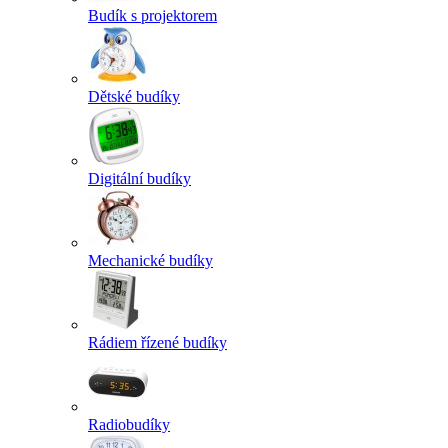
Budík s projektorem
Dětské budíky
Digitální budíky
Mechanické budíky
Rádiem řízené budíky
Radiobudíky