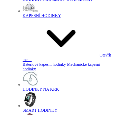
KAPESNÍ HODINKY
Otevřít
menu
Bateriové kapesní hodinky
Mechanické kapesní
hodinky
HODINKY NA KRK
SMART HODINKY