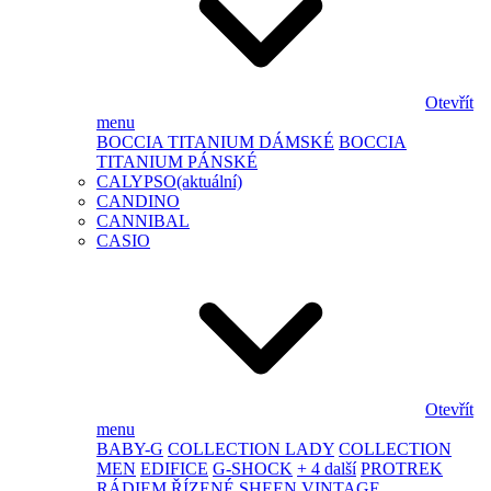
Otevřít
menu
BOCCIA TITANIUM DÁMSKÉ
BOCCIA
TITANIUM PÁNSKÉ
CALYPSO
(aktuální)
CANDINO
CANNIBAL
CASIO
Otevřít
menu
BABY-G
COLLECTION LADY
COLLECTION
MEN
EDIFICE
G-SHOCK
+ 4 další
PROTREK
RÁDIEM ŘÍZENÉ
SHEEN
VINTAGE