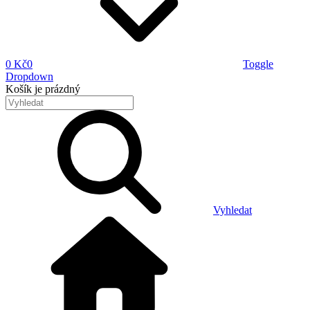
0 Kč
0
Toggle
Dropdown
Košík
je prázdný
Vyhledat