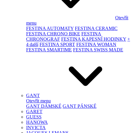
Otevřít
menu
FESTINA AUTOMATY
FESTINA CERAMIC
FESTINA CHRONO BIKE
FESTINA
CHRONOGRAF
FESTINA KAPESNÍ HODINKY
+
4 další
FESTINA SPORT
FESTINA WOMAN
FESTINA SMARTIME
FESTINA SWISS MADE
GANT
Otevřít menu
GANT DÁMSKÉ
GANT PÁNSKÉ
GARET
GUESS
HANOWA
INVICTA
JACQUES LEMANS