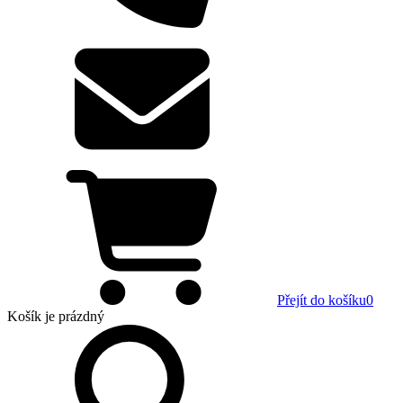
Přejít do košíku
0
Košík
je prázdný