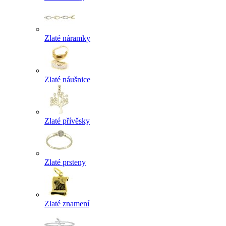
Zlaté náramky
Zlaté náušnice
Zlaté přívěsky
Zlaté prsteny
Zlaté znamení