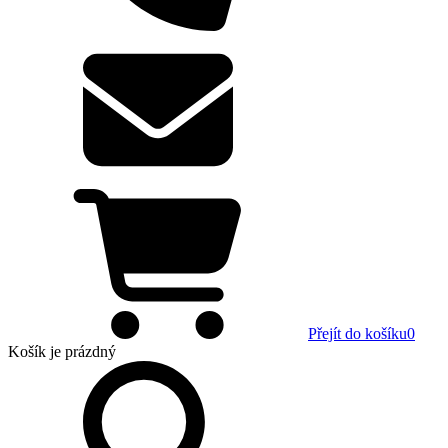
Přejít do košíku
0
Košík
je prázdný