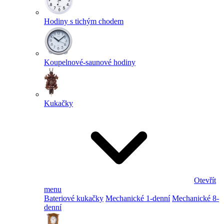
Hodiny s tichým chodem
Koupelnové-saunové hodiny
Kukačky
Otevřít
menu
Bateriové kukačky
Mechanické 1-denní
Mechanické 8-
denní