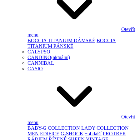
Otevřít
menu
BOCCIA TITANIUM DÁMSKÉ
BOCCIA
TITANIUM PÁNSKÉ
CALYPSO
CANDINO
(aktuální)
CANNIBAL
CASIO
Otevřít
menu
BABY-G
COLLECTION LADY
COLLECTION
MEN
EDIFICE
G-SHOCK
+ 4 další
PROTREK
RÁDIEM ŘÍZENÉ
SHEEN
VINTAGE