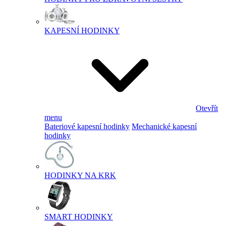
KAPESNÍ HODINKY
Otevřít
menu
Bateriové kapesní hodinky
Mechanické kapesní
hodinky
HODINKY NA KRK
SMART HODINKY