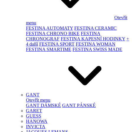
Otevřít
menu
FESTINA AUTOMATY
FESTINA CERAMIC
FESTINA CHRONO BIKE
FESTINA
CHRONOGRAF
FESTINA KAPESNÍ HODINKY
+
4 další
FESTINA SPORT
FESTINA WOMAN
FESTINA SMARTIME
FESTINA SWISS MADE
GANT
Otevřít menu
GANT DÁMSKÉ
GANT PÁNSKÉ
GARET
GUESS
HANOWA
INVICTA
JACQUES LEMANS