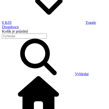
0 Kč
0
Toggle
Dropdown
Košík
je prázdný
Vyhledat