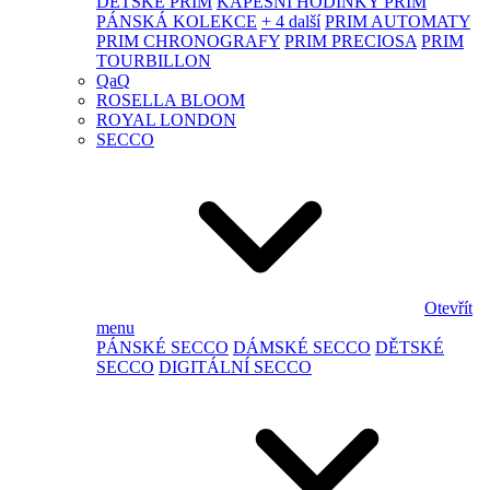
DĚTSKÉ PRIM
KAPESNÍ HODINKY PRIM
PÁNSKÁ KOLEKCE
+ 4 další
PRIM AUTOMATY
PRIM CHRONOGRAFY
PRIM PRECIOSA
PRIM
TOURBILLON
QaQ
ROSELLA BLOOM
ROYAL LONDON
SECCO
Otevřít
menu
PÁNSKÉ SECCO
DÁMSKÉ SECCO
DĚTSKÉ
SECCO
DIGITÁLNÍ SECCO