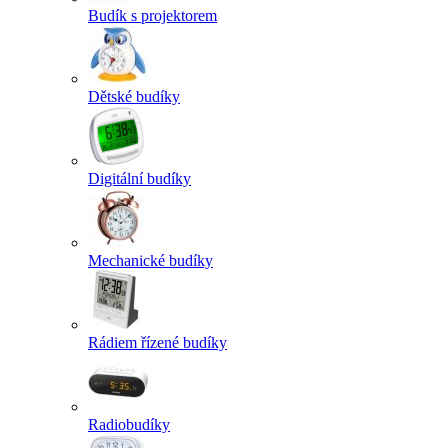
Budík s projektorem
Dětské budíky
Digitální budíky
Mechanické budíky
Rádiem řízené budíky
Radiobudíky