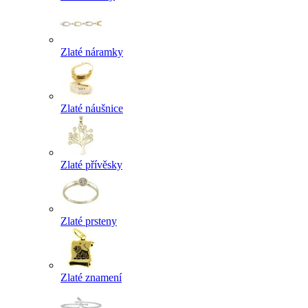
Zlaté náramky
Zlaté náušnice
Zlaté přívěsky
Zlaté prsteny
Zlaté znamení