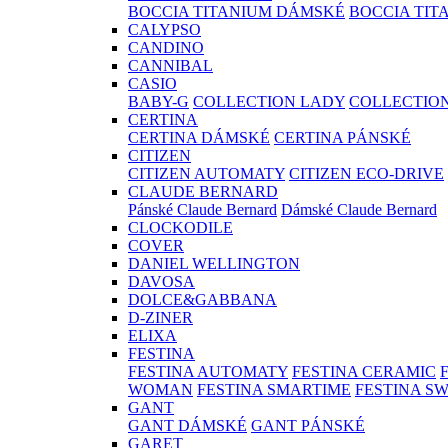
BOCCIA TITANIUM DÁMSKÉ
BOCCIA TIT
CALYPSO
CANDINO
CANNIBAL
CASIO
BABY-G
COLLECTION LADY
COLLECTIO
CERTINA
CERTINA DÁMSKÉ
CERTINA PÁNSKÉ
CITIZEN
CITIZEN AUTOMATY
CITIZEN ECO-DRIVE
CLAUDE BERNARD
Pánské Claude Bernard
Dámské Claude Bernard
CLOCKODILE
COVER
DANIEL WELLINGTON
DAVOSA
DOLCE&GABBANA
D-ZINER
ELIXA
FESTINA
FESTINA AUTOMATY
FESTINA CERAMIC
WOMAN
FESTINA SMARTIME
FESTINA S
GANT
GANT DÁMSKÉ
GANT PÁNSKÉ
GARET