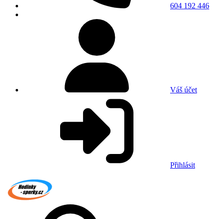
604 192 446
Váš účet
Přihlásit