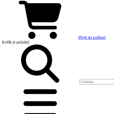
Přejít do košíku
0
Košík
je prázdný