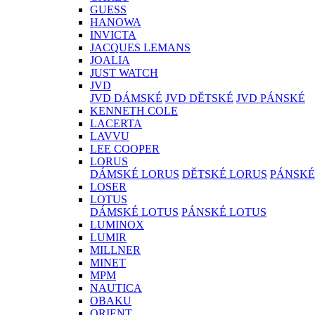
GUESS
HANOWA
INVICTA
JACQUES LEMANS
JOALIA
JUST WATCH
JVD
JVD DÁMSKÉ
JVD DĚTSKÉ
JVD PÁNSKÉ
KENNETH COLE
LACERTA
LAVVU
LEE COOPER
LORUS
DÁMSKÉ LORUS
DĚTSKÉ LORUS
PÁNSKÉ
LOSER
LOTUS
DÁMSKÉ LOTUS
PÁNSKÉ LOTUS
LUMINOX
LUMIR
MILLNER
MINET
MPM
NAUTICA
OBAKU
ORIENT