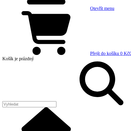
Otevřít menu
Přejít do košíku
0 Kč
Košík
je prázdný