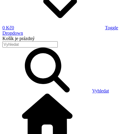
0 Kč
0
Toggle
Dropdown
Košík
je prázdný
Vyhledat