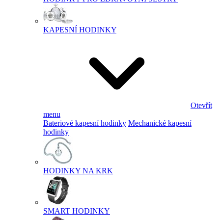
KAPESNÍ HODINKY
Otevřít
menu
Bateriové kapesní hodinky
Mechanické kapesní
hodinky
HODINKY NA KRK
SMART HODINKY