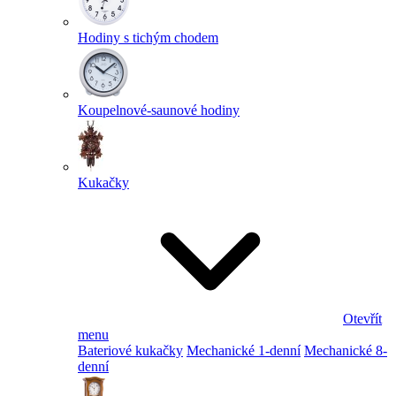
Hodiny s tichým chodem
Koupelnové-saunové hodiny
Kukačky
Otevřít
menu
Bateriové kukačky
Mechanické 1-denní
Mechanické 8-
denní