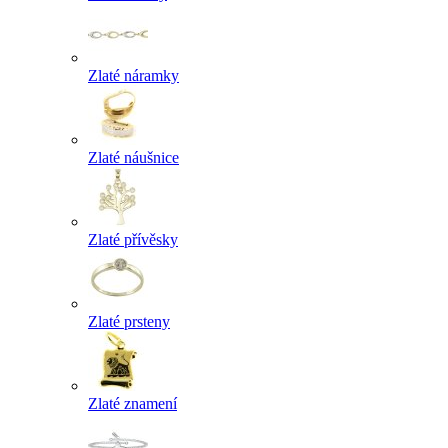
Zlaté náramky
Zlaté náušnice
Zlaté přívěsky
Zlaté prsteny
Zlaté znamení