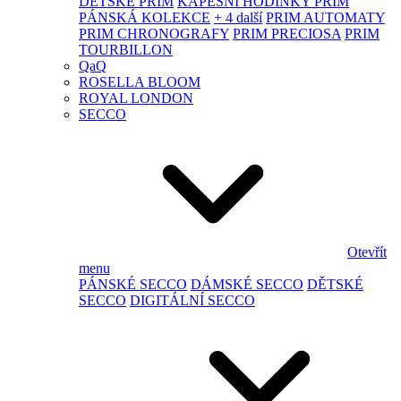
DĚTSKÉ PRIM
KAPESNÍ HODINKY PRIM
PÁNSKÁ KOLEKCE
+ 4 další
PRIM AUTOMATY
PRIM CHRONOGRAFY
PRIM PRECIOSA
PRIM
TOURBILLON
QaQ
ROSELLA BLOOM
ROYAL LONDON
SECCO
Otevřít
menu
PÁNSKÉ SECCO
DÁMSKÉ SECCO
DĚTSKÉ
SECCO
DIGITÁLNÍ SECCO