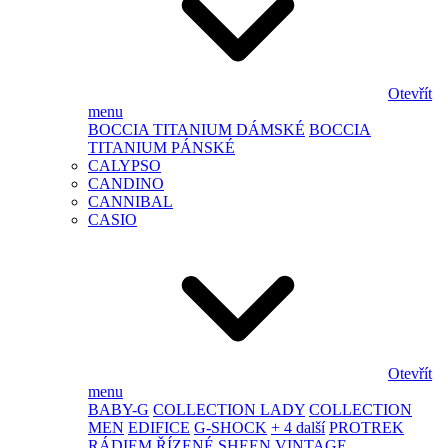
Otevřít
menu
BOCCIA TITANIUM DÁMSKÉ
BOCCIA
TITANIUM PÁNSKÉ
CALYPSO
CANDINO
CANNIBAL
CASIO
Otevřít
menu
BABY-G
COLLECTION LADY
COLLECTION
MEN
EDIFICE
G-SHOCK
+ 4 další
PROTREK
RÁDIEM ŘÍZENÉ
SHEEN
VINTAGE