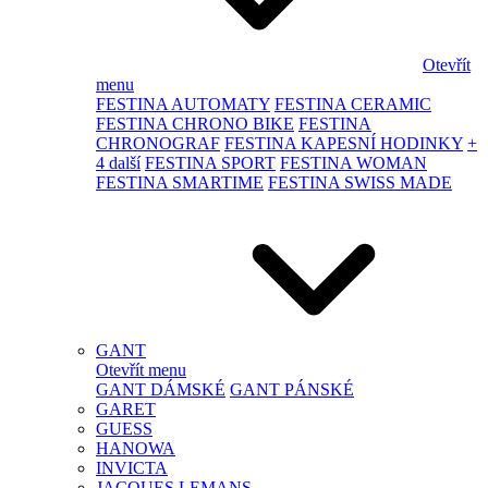
Otevřít
menu
FESTINA AUTOMATY
FESTINA CERAMIC
FESTINA CHRONO BIKE
FESTINA
CHRONOGRAF
FESTINA KAPESNÍ HODINKY
+
4 další
FESTINA SPORT
FESTINA WOMAN
FESTINA SMARTIME
FESTINA SWISS MADE
GANT
Otevřít menu
GANT DÁMSKÉ
GANT PÁNSKÉ
GARET
GUESS
HANOWA
INVICTA
JACQUES LEMANS