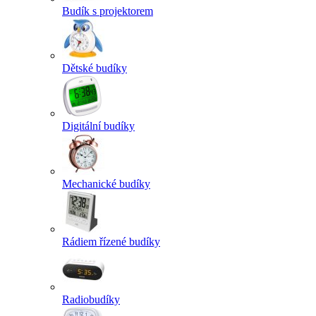
Budík s projektorem
Dětské budíky
Digitální budíky
Mechanické budíky
Rádiem řízené budíky
Radiobudíky