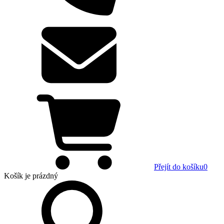
Přejít do košíku
0
Košík
je prázdný