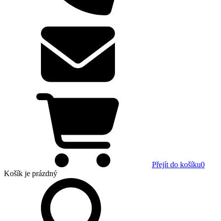
Přejít do košíku
0
Košík
je prázdný