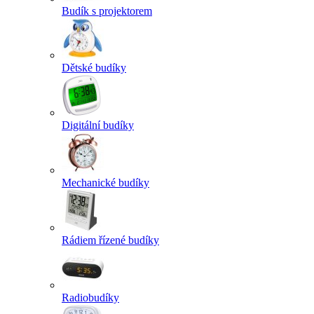
Budík s projektorem
Dětské budíky
Digitální budíky
Mechanické budíky
Rádiem řízené budíky
Radiobudíky