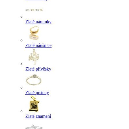
Zlaté náramky
Zlaté náušnice
Zlaté přívěsky
Zlaté prsteny
Zlaté znamení