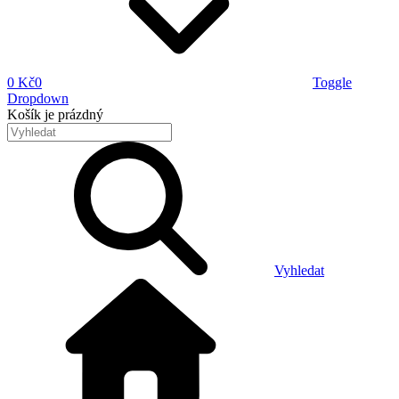
0 Kč
0
Toggle
Dropdown
Košík
je prázdný
Vyhledat