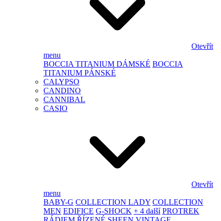
Otevřít
menu
BOCCIA TITANIUM DÁMSKÉ
BOCCIA
TITANIUM PÁNSKÉ
CALYPSO
CANDINO
CANNIBAL
CASIO
Otevřít
menu
BABY-G
COLLECTION LADY
COLLECTION
MEN
EDIFICE
G-SHOCK
+ 4 další
PROTREK
RÁDIEM ŘÍZENÉ
SHEEN
VINTAGE