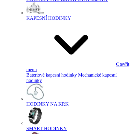
KAPESNÍ HODINKY
Otevřít
menu
Bateriové kapesní hodinky
Mechanické kapesní
hodinky
HODINKY NA KRK
SMART HODINKY