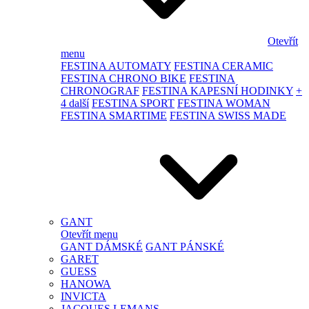
Otevřít
menu
FESTINA AUTOMATY
FESTINA CERAMIC
FESTINA CHRONO BIKE
FESTINA
CHRONOGRAF
FESTINA KAPESNÍ HODINKY
+
4 další
FESTINA SPORT
FESTINA WOMAN
FESTINA SMARTIME
FESTINA SWISS MADE
GANT
Otevřít menu
GANT DÁMSKÉ
GANT PÁNSKÉ
GARET
GUESS
HANOWA
INVICTA
JACQUES LEMANS