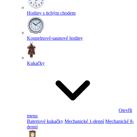
Hodiny s tichým chodem
Koupelnové-saunové hodiny
Kukačky
Otevřít
menu
Bateriové kukačky
Mechanické 1-denní
Mechanické 8-
denní