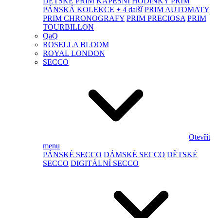
DĚTSKÉ PRIM
KAPESNÍ HODINKY PRIM
PÁNSKÁ KOLEKCE
+ 4 další
PRIM AUTOMATY
PRIM CHRONOGRAFY
PRIM PRECIOSA
PRIM
TOURBILLON
QaQ
ROSELLA BLOOM
ROYAL LONDON
SECCO
Otevřít
menu
PÁNSKÉ SECCO
DÁMSKÉ SECCO
DĚTSKÉ
SECCO
DIGITÁLNÍ SECCO