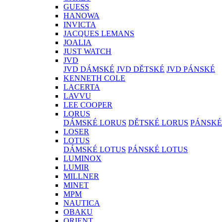
GUESS
HANOWA
INVICTA
JACQUES LEMANS
JOALIA
JUST WATCH
JVD
JVD DÁMSKÉ
JVD DĚTSKÉ
JVD PÁNSKÉ
KENNETH COLE
LACERTA
LAVVU
LEE COOPER
LORUS
DÁMSKÉ LORUS
DĚTSKÉ LORUS
PÁNSKÉ
LOSER
LOTUS
DÁMSKÉ LOTUS
PÁNSKÉ LOTUS
LUMINOX
LUMIR
MILLNER
MINET
MPM
NAUTICA
OBAKU
ORIENT