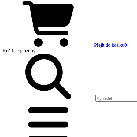
Přejít do košíku
0
Košík
je prázdný