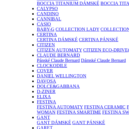
BOCCIA TITANIUM DÁMSKÉ
BOCCIA TIT
CALYPSO
CANDINO
CANNIBAL
CASIO
BABY-G
COLLECTION LADY
COLLECTIO
CERTINA
CERTINA DÁMSKÉ
CERTINA PÁNSKÉ
CITIZEN
CITIZEN AUTOMATY
CITIZEN ECO-DRIVE
CLAUDE BERNARD
Pánské Claude Bernard
Dámské Claude Bernard
CLOCKODILE
COVER
DANIEL WELLINGTON
DAVOSA
DOLCE&GABBANA
D-ZINER
ELIXA
FESTINA
FESTINA AUTOMATY
FESTINA CERAMIC
WOMAN
FESTINA SMARTIME
FESTINA S
GANT
GANT DÁMSKÉ
GANT PÁNSKÉ
GARET