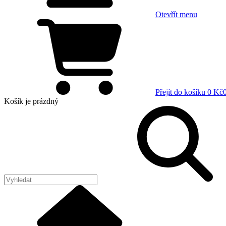
Otevřít menu
Přejít do košíku
0 Kč
Košík
je prázdný