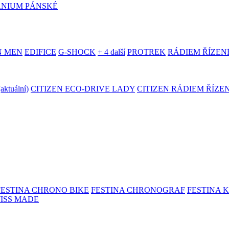
ANIUM PÁNSKÉ
N MEN
EDIFICE
G-SHOCK
+ 4 další
PROTREK
RÁDIEM ŘÍZEN
(aktuální)
CITIZEN ECO-DRIVE LADY
CITIZEN RÁDIEM ŘÍZE
FESTINA CHRONO BIKE
FESTINA CHRONOGRAF
FESTINA 
WISS MADE