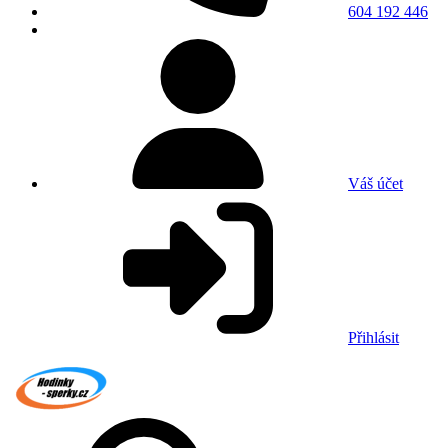
604 192 446
Váš účet
Přihlásit