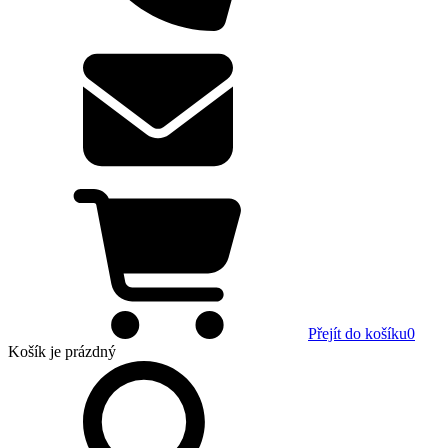
Přejít do košíku
0
Košík
je prázdný