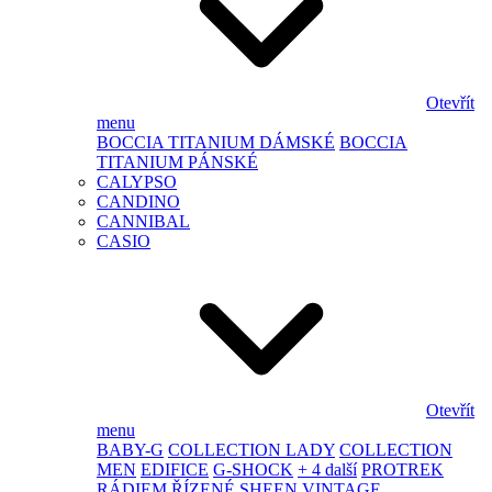
Otevřít
menu
BOCCIA TITANIUM DÁMSKÉ
BOCCIA
TITANIUM PÁNSKÉ
CALYPSO
CANDINO
CANNIBAL
CASIO
Otevřít
menu
BABY-G
COLLECTION LADY
COLLECTION
MEN
EDIFICE
G-SHOCK
+ 4 další
PROTREK
RÁDIEM ŘÍZENÉ
SHEEN
VINTAGE