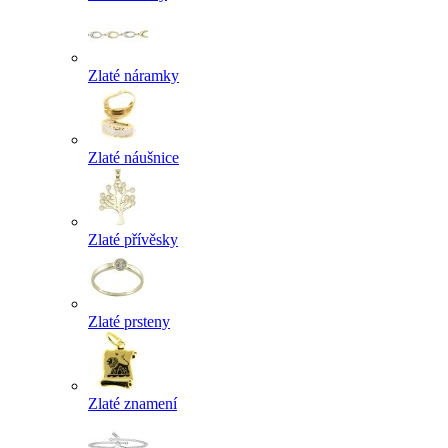
Zlaté náramky
Zlaté náušnice
Zlaté přívěsky
Zlaté prsteny
Zlaté znamení