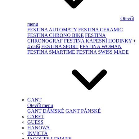
Otevřít
menu
FESTINA AUTOMATY
FESTINA CERAMIC
FESTINA CHRONO BIKE
FESTINA
CHRONOGRAF
FESTINA KAPESNÍ HODINKY
+
4 další
FESTINA SPORT
FESTINA WOMAN
FESTINA SMARTIME
FESTINA SWISS MADE
GANT
Otevřít menu
GANT DÁMSKÉ
GANT PÁNSKÉ
GARET
GUESS
HANOWA
INVICTA
JACQUES LEMANS