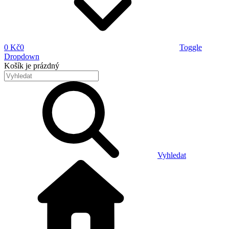
0 Kč
0
Toggle
Dropdown
Košík
je prázdný
Vyhledat