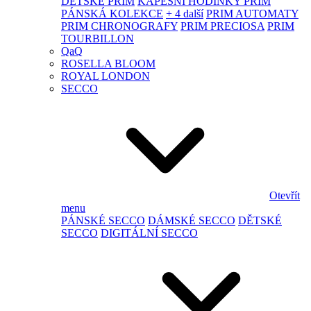
DĚTSKÉ PRIM
KAPESNÍ HODINKY PRIM
PÁNSKÁ KOLEKCE
+ 4 další
PRIM AUTOMATY
PRIM CHRONOGRAFY
PRIM PRECIOSA
PRIM
TOURBILLON
QaQ
ROSELLA BLOOM
ROYAL LONDON
SECCO
Otevřít
menu
PÁNSKÉ SECCO
DÁMSKÉ SECCO
DĚTSKÉ
SECCO
DIGITÁLNÍ SECCO