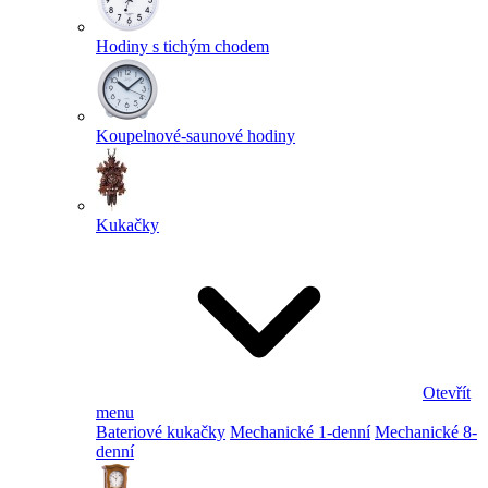
Hodiny s tichým chodem
Koupelnové-saunové hodiny
Kukačky
Otevřít
menu
Bateriové kukačky
Mechanické 1-denní
Mechanické 8-
denní