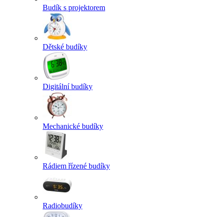
Budík s projektorem
Dětské budíky
Digitální budíky
Mechanické budíky
Rádiem řízené budíky
Radiobudíky