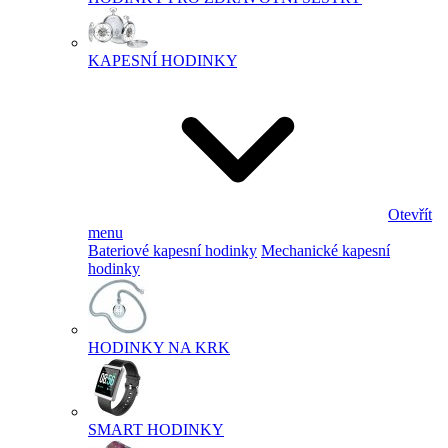
KAPESNÍ HODINKY
Otevřít
menu
Bateriové kapesní hodinky
Mechanické kapesní
hodinky
HODINKY NA KRK
SMART HODINKY