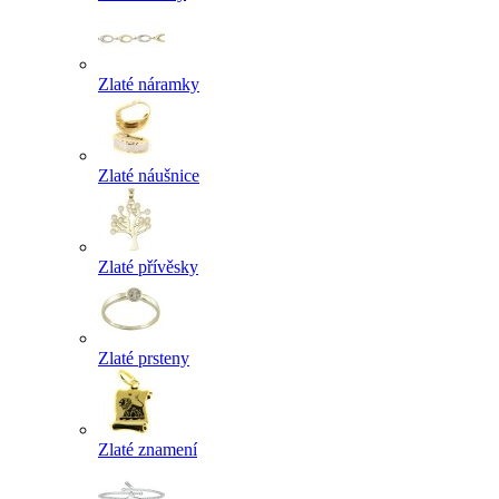
Zlaté náramky
Zlaté náušnice
Zlaté přívěsky
Zlaté prsteny
Zlaté znamení