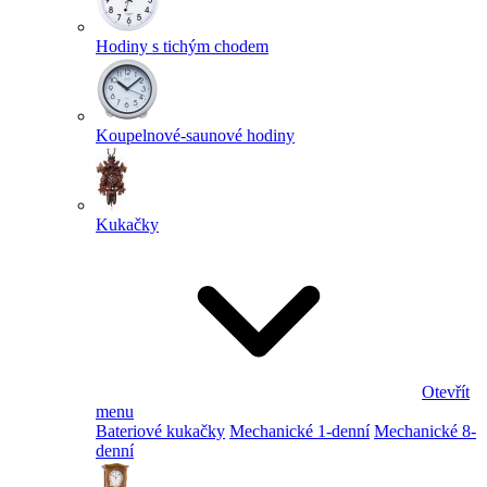
Hodiny s tichým chodem
Koupelnové-saunové hodiny
Kukačky
Otevřít
menu
Bateriové kukačky
Mechanické 1-denní
Mechanické 8-
denní