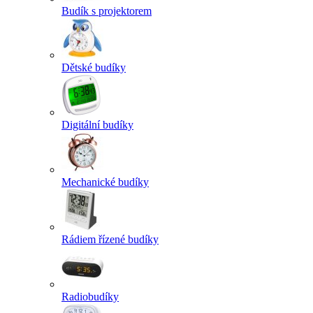
Budík s projektorem
Dětské budíky
Digitální budíky
Mechanické budíky
Rádiem řízené budíky
Radiobudíky