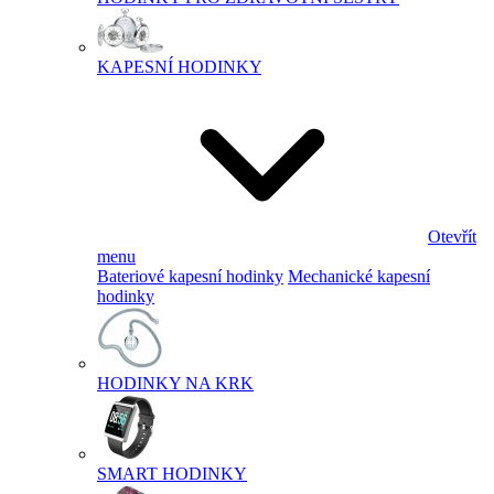
KAPESNÍ HODINKY
Otevřít
menu
Bateriové kapesní hodinky
Mechanické kapesní
hodinky
HODINKY NA KRK
SMART HODINKY