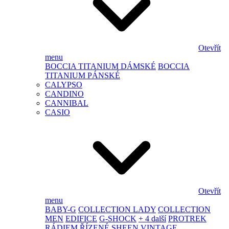
Otevřít
menu
BOCCIA TITANIUM DÁMSKÉ
BOCCIA
TITANIUM PÁNSKÉ
CALYPSO
CANDINO
CANNIBAL
CASIO
Otevřít
menu
BABY-G
COLLECTION LADY
COLLECTION
MEN
EDIFICE
G-SHOCK
+ 4 další
PROTREK
RÁDIEM ŘÍZENÉ
SHEEN
VINTAGE