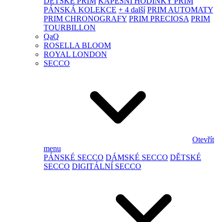
DĚTSKÉ PRIM
KAPESNÍ HODINKY PRIM
PÁNSKÁ KOLEKCE
+ 4 další
PRIM AUTOMATY
PRIM CHRONOGRAFY
PRIM PRECIOSA
PRIM
TOURBILLON
QaQ
ROSELLA BLOOM
ROYAL LONDON
SECCO
Otevřít
menu
PÁNSKÉ SECCO
DÁMSKÉ SECCO
DĚTSKÉ
SECCO
DIGITÁLNÍ SECCO