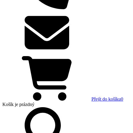
Přejít do košíku
0
Košík
je prázdný