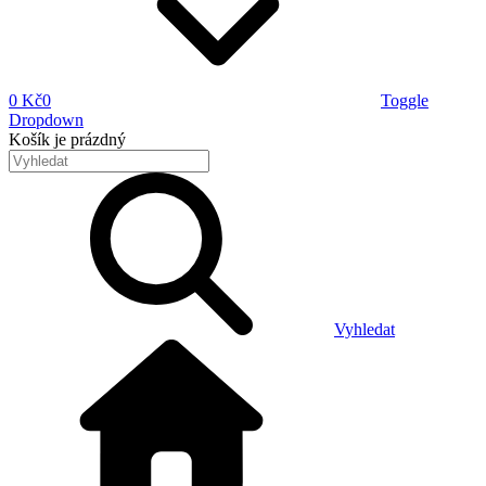
0 Kč
0
Toggle
Dropdown
Košík
je prázdný
Vyhledat