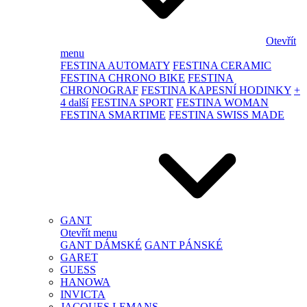
Otevřít
menu
FESTINA AUTOMATY
FESTINA CERAMIC
FESTINA CHRONO BIKE
FESTINA
CHRONOGRAF
FESTINA KAPESNÍ HODINKY
+
4 další
FESTINA SPORT
FESTINA WOMAN
FESTINA SMARTIME
FESTINA SWISS MADE
GANT
Otevřít menu
GANT DÁMSKÉ
GANT PÁNSKÉ
GARET
GUESS
HANOWA
INVICTA
JACQUES LEMANS