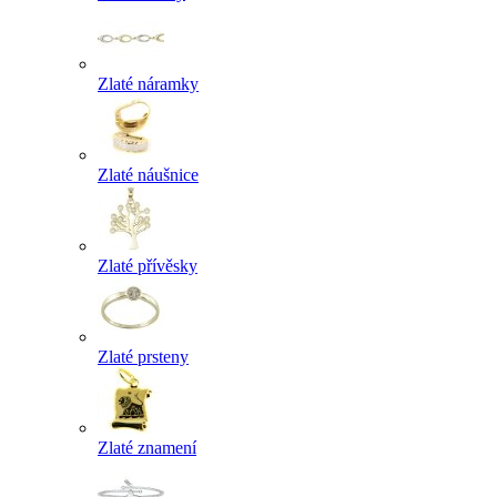
Zlaté náramky
Zlaté náušnice
Zlaté přívěsky
Zlaté prsteny
Zlaté znamení