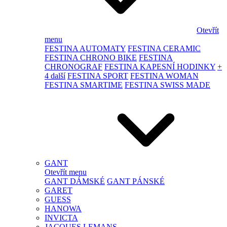
Otevřít
menu
FESTINA AUTOMATY
FESTINA CERAMIC
FESTINA CHRONO BIKE
FESTINA
CHRONOGRAF
FESTINA KAPESNÍ HODINKY
+
4 další
FESTINA SPORT
FESTINA WOMAN
FESTINA SMARTIME
FESTINA SWISS MADE
GANT
Otevřít menu
GANT DÁMSKÉ
GANT PÁNSKÉ
GARET
GUESS
HANOWA
INVICTA
JACQUES LEMANS