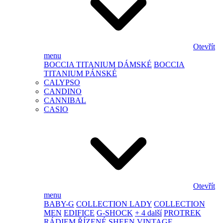
Otevřít
menu
BOCCIA TITANIUM DÁMSKÉ
BOCCIA
TITANIUM PÁNSKÉ
CALYPSO
CANDINO
CANNIBAL
CASIO
Otevřít
menu
BABY-G
COLLECTION LADY
COLLECTION
MEN
EDIFICE
G-SHOCK
+ 4 další
PROTREK
RÁDIEM ŘÍZENÉ
SHEEN
VINTAGE