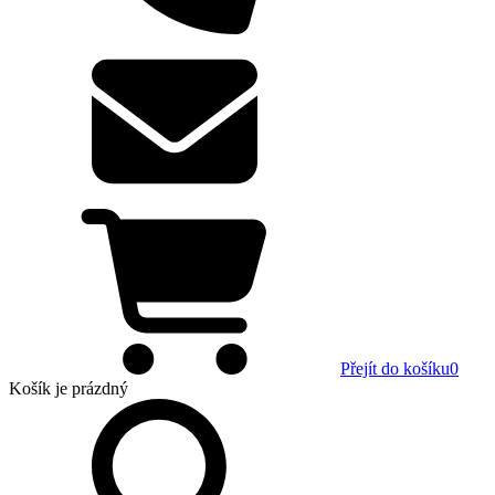
Přejít do košíku
0
Košík
je prázdný