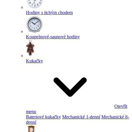
Hodiny s tichým chodem
Koupelnové-saunové hodiny
Kukačky
Otevřít
menu
Bateriové kukačky
Mechanické 1-denní
Mechanické 8-
denní