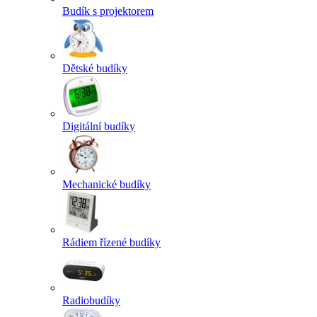
Budík s projektorem
Dětské budíky
Digitální budíky
Mechanické budíky
Rádiem řízené budíky
Radiobudíky