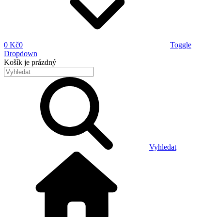
0 Kč
0
Toggle
Dropdown
Košík
je prázdný
Vyhledat