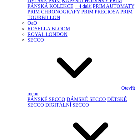
DĚTSKÉ PRIM
KAPESNÍ HODINKY PRIM
PÁNSKÁ KOLEKCE
+ 4 další
PRIM AUTOMATY
PRIM CHRONOGRAFY
PRIM PRECIOSA
PRIM
TOURBILLON
QaQ
ROSELLA BLOOM
ROYAL LONDON
SECCO
Otevřít
menu
PÁNSKÉ SECCO
DÁMSKÉ SECCO
DĚTSKÉ
SECCO
DIGITÁLNÍ SECCO