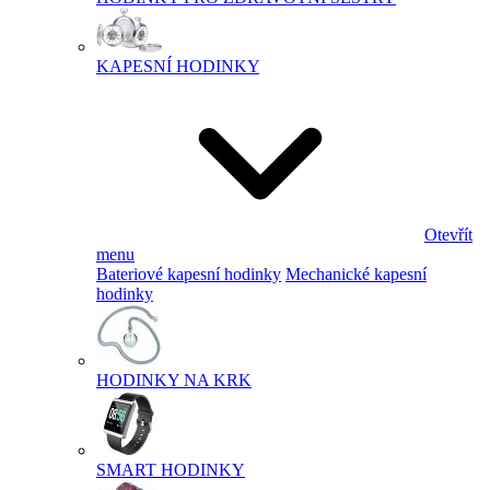
KAPESNÍ HODINKY
Otevřít
menu
Bateriové kapesní hodinky
Mechanické kapesní
hodinky
HODINKY NA KRK
SMART HODINKY