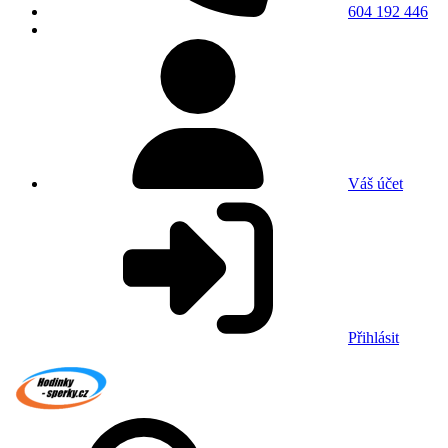
604 192 446
Váš účet
Přihlásit