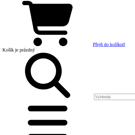
Přejít do košíku
0
Košík
je prázdný