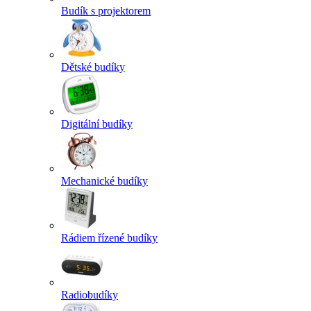
Budík s projektorem
Dětské budíky
Digitální budíky
Mechanické budíky
Rádiem řízené budíky
Radiobudíky