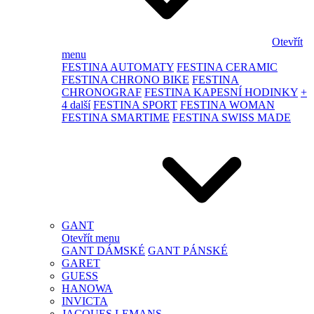
Otevřít
menu
FESTINA AUTOMATY
FESTINA CERAMIC
FESTINA CHRONO BIKE
FESTINA
CHRONOGRAF
FESTINA KAPESNÍ HODINKY
+
4 další
FESTINA SPORT
FESTINA WOMAN
FESTINA SMARTIME
FESTINA SWISS MADE
GANT
Otevřít menu
GANT DÁMSKÉ
GANT PÁNSKÉ
GARET
GUESS
HANOWA
INVICTA
JACQUES LEMANS