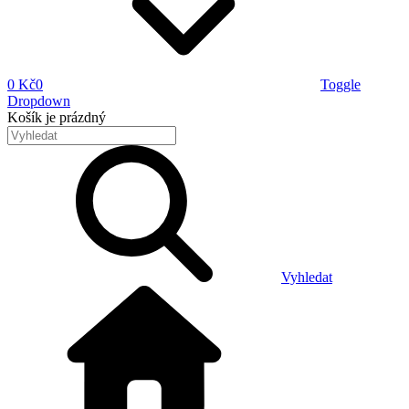
0 Kč
0
Toggle
Dropdown
Košík
je prázdný
Vyhledat