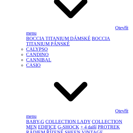
Otevřít
menu
BOCCIA TITANIUM DÁMSKÉ
BOCCIA
TITANIUM PÁNSKÉ
CALYPSO
CANDINO
CANNIBAL
CASIO
Otevřít
menu
BABY-G
COLLECTION LADY
COLLECTION
MEN
EDIFICE
G-SHOCK
+ 4 další
PROTREK
RÁDIEM ŘÍZENÉ
SHEEN
VINTAGE