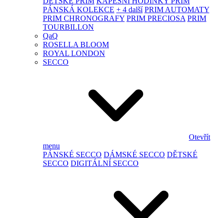
DĚTSKÉ PRIM
KAPESNÍ HODINKY PRIM
PÁNSKÁ KOLEKCE
+ 4 další
PRIM AUTOMATY
PRIM CHRONOGRAFY
PRIM PRECIOSA
PRIM
TOURBILLON
QaQ
ROSELLA BLOOM
ROYAL LONDON
SECCO
Otevřít
menu
PÁNSKÉ SECCO
DÁMSKÉ SECCO
DĚTSKÉ
SECCO
DIGITÁLNÍ SECCO