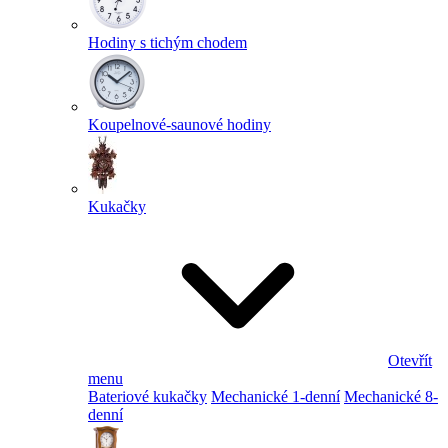
Hodiny s tichým chodem
Koupelnové-saunové hodiny
Kukačky
Otevřít
menu
Bateriové kukačky
Mechanické 1-denní
Mechanické 8-
denní