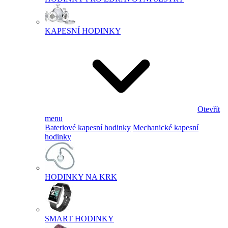
KAPESNÍ HODINKY
Otevřít
menu
Bateriové kapesní hodinky
Mechanické kapesní
hodinky
HODINKY NA KRK
SMART HODINKY