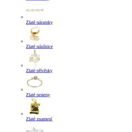
Zlaté náramky
Zlaté náušnice
Zlaté přívěsky
Zlaté prsteny
Zlaté znamení