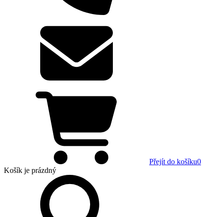
Přejít do košíku
0
Košík
je prázdný