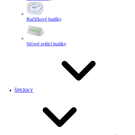
Ručičkové budíky
Síťové svítící budíky
ŠPERKY