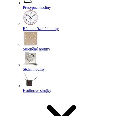
Přesýpací hodiny
Rádiem řízené hodiny
Skleněné hodiny
Stolní hodiny
Hodinové strojky