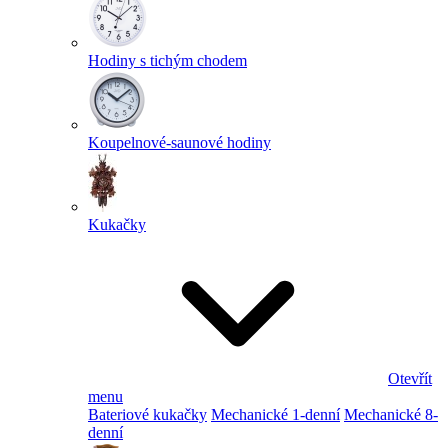
Hodiny s tichým chodem
Koupelnové-saunové hodiny
Kukačky
Otevřít
menu
Bateriové kukačky
Mechanické 1-denní
Mechanické 8-
denní