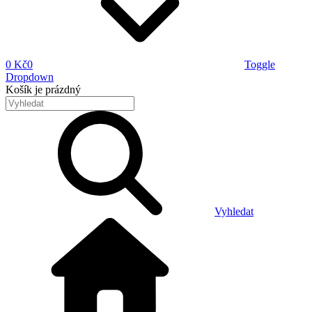
0 Kč
0
Toggle
Dropdown
Košík
je prázdný
Vyhledat