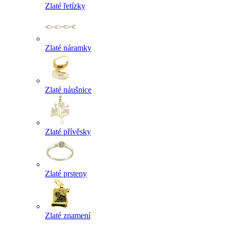
Zlaté řetízky
Zlaté náramky
Zlaté náušnice
Zlaté přívěsky
Zlaté prsteny
Zlaté znamení