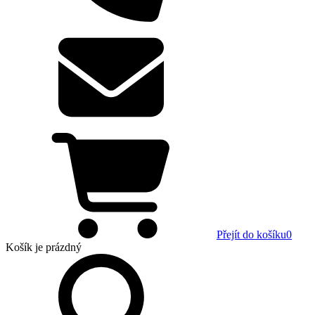
Přejít do košíku
0
Košík
je prázdný