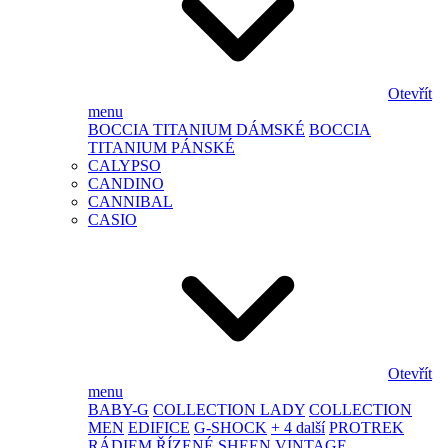
Otevřít
menu
BOCCIA TITANIUM DÁMSKÉ
BOCCIA
TITANIUM PÁNSKÉ
CALYPSO
CANDINO
CANNIBAL
CASIO
Otevřít
menu
BABY-G
COLLECTION LADY
COLLECTION
MEN
EDIFICE
G-SHOCK
+ 4 další
PROTREK
RÁDIEM ŘÍZENÉ
SHEEN
VINTAGE