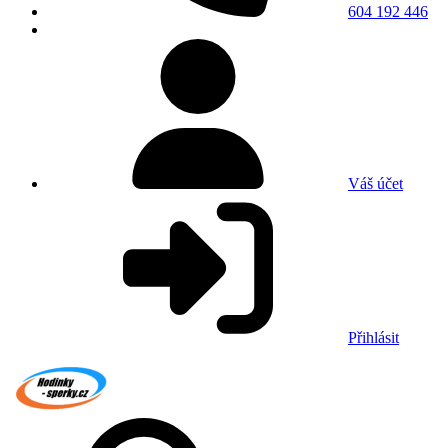
604 192 446
Váš účet
Přihlásit