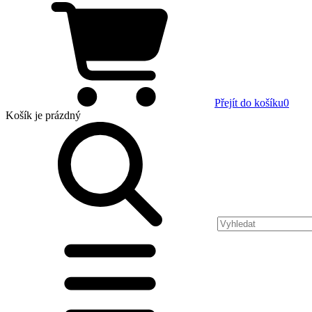
Přejít do košíku
0
Košík
je prázdný