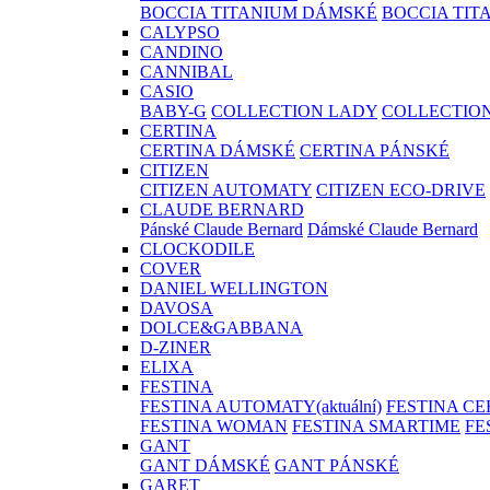
BOCCIA TITANIUM DÁMSKÉ
BOCCIA TIT
CALYPSO
CANDINO
CANNIBAL
CASIO
BABY-G
COLLECTION LADY
COLLECTIO
CERTINA
CERTINA DÁMSKÉ
CERTINA PÁNSKÉ
CITIZEN
CITIZEN AUTOMATY
CITIZEN ECO-DRIVE
CLAUDE BERNARD
Pánské Claude Bernard
Dámské Claude Bernard
CLOCKODILE
COVER
DANIEL WELLINGTON
DAVOSA
DOLCE&GABBANA
D-ZINER
ELIXA
FESTINA
FESTINA AUTOMATY
(aktuální)
FESTINA C
FESTINA WOMAN
FESTINA SMARTIME
FE
GANT
GANT DÁMSKÉ
GANT PÁNSKÉ
GARET