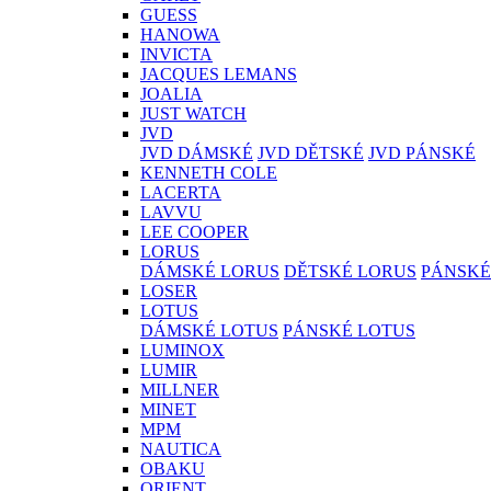
GUESS
HANOWA
INVICTA
JACQUES LEMANS
JOALIA
JUST WATCH
JVD
JVD DÁMSKÉ
JVD DĚTSKÉ
JVD PÁNSKÉ
KENNETH COLE
LACERTA
LAVVU
LEE COOPER
LORUS
DÁMSKÉ LORUS
DĚTSKÉ LORUS
PÁNSKÉ
LOSER
LOTUS
DÁMSKÉ LOTUS
PÁNSKÉ LOTUS
LUMINOX
LUMIR
MILLNER
MINET
MPM
NAUTICA
OBAKU
ORIENT