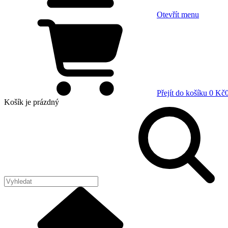
Otevřít menu
Přejít do košíku
0 Kč
Košík
je prázdný