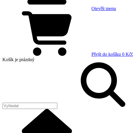
Otevřít menu
Přejít do košíku
0 Kč
Košík
je prázdný