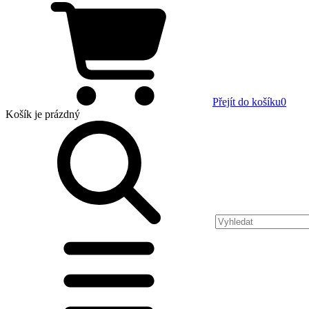
Přejít do košíku
0
Košík
je prázdný