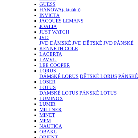
GUESS
HANOWA
(aktuální)
INVICTA
JACQUES LEMANS
JOALIA
JUST WATCH
JVD
JVD DÁMSKÉ
JVD DĚTSKÉ
JVD PÁNSKÉ
KENNETH COLE
LACERTA
LAVVU
LEE COOPER
LORUS
DÁMSKÉ LORUS
DĚTSKÉ LORUS
PÁNSKÉ
LOSER
LOTUS
DÁMSKÉ LOTUS
PÁNSKÉ LOTUS
LUMINOX
LUMIR
MILLNER
MINET
MPM
NAUTICA
OBAKU
ORIENT