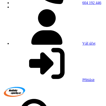
604 192 446
Váš účet
Přihlásit