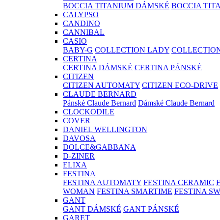
BOCCIA TITANIUM DÁMSKÉ
BOCCIA TIT
CALYPSO
CANDINO
CANNIBAL
CASIO
BABY-G
COLLECTION LADY
COLLECTIO
CERTINA
CERTINA DÁMSKÉ
CERTINA PÁNSKÉ
CITIZEN
CITIZEN AUTOMATY
CITIZEN ECO-DRIVE
CLAUDE BERNARD
Pánské Claude Bernard
Dámské Claude Bernard
CLOCKODILE
COVER
DANIEL WELLINGTON
DAVOSA
DOLCE&GABBANA
D-ZINER
ELIXA
FESTINA
FESTINA AUTOMATY
FESTINA CERAMIC
WOMAN
FESTINA SMARTIME
FESTINA S
GANT
GANT DÁMSKÉ
GANT PÁNSKÉ
GARET