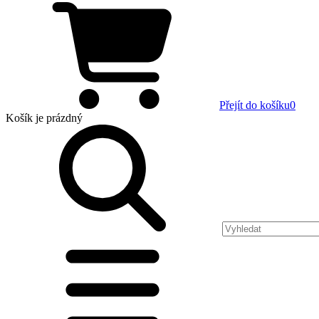
Přejít do košíku
0
Košík
je prázdný