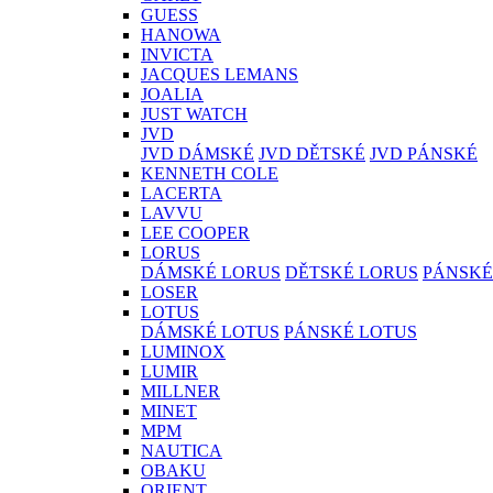
GUESS
HANOWA
INVICTA
JACQUES LEMANS
JOALIA
JUST WATCH
JVD
JVD DÁMSKÉ
JVD DĚTSKÉ
JVD PÁNSKÉ
KENNETH COLE
LACERTA
LAVVU
LEE COOPER
LORUS
DÁMSKÉ LORUS
DĚTSKÉ LORUS
PÁNSKÉ
LOSER
LOTUS
DÁMSKÉ LOTUS
PÁNSKÉ LOTUS
LUMINOX
LUMIR
MILLNER
MINET
MPM
NAUTICA
OBAKU
ORIENT