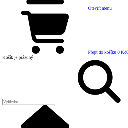
Otevřít menu
Přejít do košíku
0 Kč
Košík
je prázdný