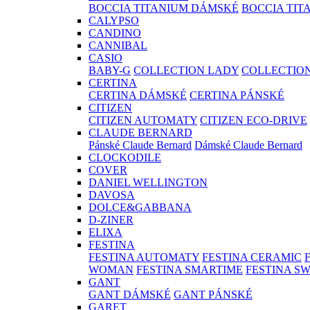
BOCCIA TITANIUM DÁMSKÉ
BOCCIA TIT
CALYPSO
CANDINO
CANNIBAL
CASIO
BABY-G
COLLECTION LADY
COLLECTIO
CERTINA
CERTINA DÁMSKÉ
CERTINA PÁNSKÉ
CITIZEN
CITIZEN AUTOMATY
CITIZEN ECO-DRIVE
CLAUDE BERNARD
Pánské Claude Bernard
Dámské Claude Bernard
CLOCKODILE
COVER
DANIEL WELLINGTON
DAVOSA
DOLCE&GABBANA
D-ZINER
ELIXA
FESTINA
FESTINA AUTOMATY
FESTINA CERAMIC
WOMAN
FESTINA SMARTIME
FESTINA S
GANT
GANT DÁMSKÉ
GANT PÁNSKÉ
GARET