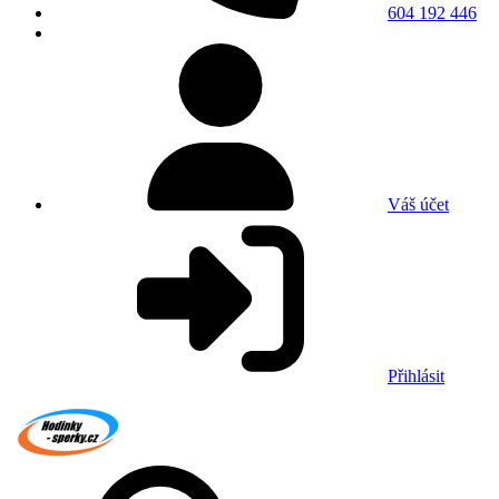
604 192 446
Váš účet
Přihlásit