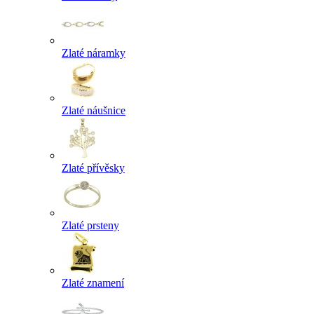
Zlaté náramky
Zlaté náušnice
Zlaté přívěsky
Zlaté prsteny
Zlaté znamení