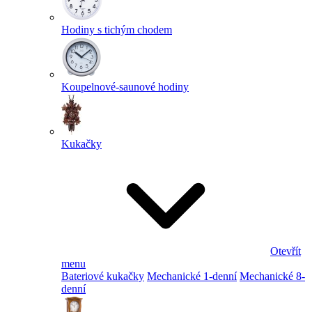
Hodiny s tichým chodem
Koupelnové-saunové hodiny
Kukačky
Otevřít
menu
Bateriové kukačky
Mechanické 1-denní
Mechanické 8-
denní