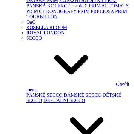
DĚTSKÉ PRIM
KAPESNÍ HODINKY PRIM
PÁNSKÁ KOLEKCE
+ 4 další
PRIM AUTOMATY
PRIM CHRONOGRAFY
PRIM PRECIOSA
PRIM
TOURBILLON
QaQ
ROSELLA BLOOM
ROYAL LONDON
SECCO
Otevřít
menu
PÁNSKÉ SECCO
DÁMSKÉ SECCO
DĚTSKÉ
SECCO
DIGITÁLNÍ SECCO