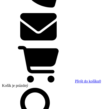
Přejít do košíku
0
Košík
je prázdný