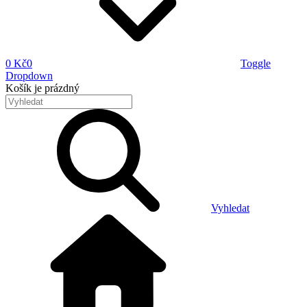
0 Kč
0
Toggle
Dropdown
Košík
je prázdný
Vyhledat