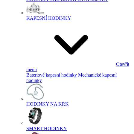
KAPESNÍ HODINKY
Otevřít
menu
Bateriové kapesní hodinky
Mechanické kapesní
hodinky
HODINKY NA KRK
SMART HODINKY