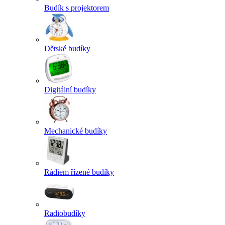
Budík s projektorem
Dětské budíky
Digitální budíky
Mechanické budíky
Rádiem řízené budíky
Radiobudíky