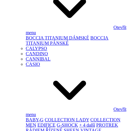
Otevřít
menu
BOCCIA TITANIUM DÁMSKÉ
BOCCIA
TITANIUM PÁNSKÉ
CALYPSO
CANDINO
CANNIBAL
CASIO
Otevřít
menu
BABY-G
COLLECTION LADY
COLLECTION
MEN
EDIFICE
G-SHOCK
+ 4 další
PROTREK
RÁDIEM ŘÍZENÉ
SHEEN
VINTAGE