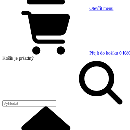
Otevřít menu
Přejít do košíku
0 Kč
Košík
je prázdný