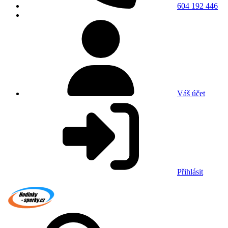
604 192 446
Váš účet
Přihlásit