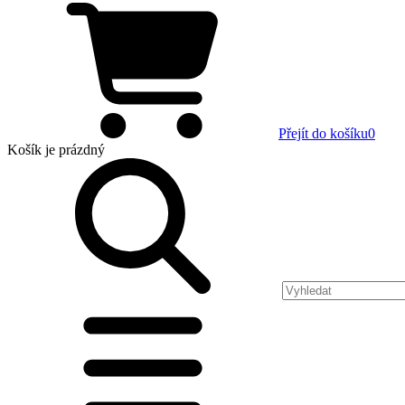
Přejít do košíku
0
Košík
je prázdný