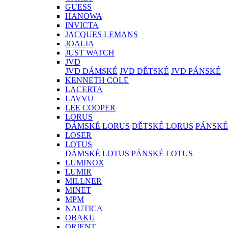
GUESS
HANOWA
INVICTA
JACQUES LEMANS
JOALIA
JUST WATCH
JVD
JVD DÁMSKÉ
JVD DĚTSKÉ
JVD PÁNSKÉ
KENNETH COLE
LACERTA
LAVVU
LEE COOPER
LORUS
DÁMSKÉ LORUS
DĚTSKÉ LORUS
PÁNSKÉ
LOSER
LOTUS
DÁMSKÉ LOTUS
PÁNSKÉ LOTUS
LUMINOX
LUMIR
MILLNER
MINET
MPM
NAUTICA
OBAKU
ORIENT