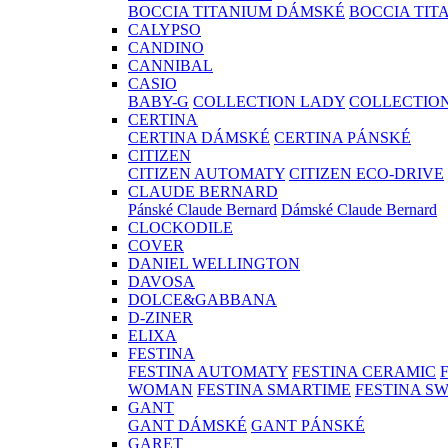
BOCCIA TITANIUM DÁMSKÉ
BOCCIA TIT
CALYPSO
CANDINO
CANNIBAL
CASIO
BABY-G
COLLECTION LADY
COLLECTIO
CERTINA
CERTINA DÁMSKÉ
CERTINA PÁNSKÉ
CITIZEN
CITIZEN AUTOMATY
CITIZEN ECO-DRIVE
CLAUDE BERNARD
Pánské Claude Bernard
Dámské Claude Bernard
CLOCKODILE
COVER
DANIEL WELLINGTON
DAVOSA
DOLCE&GABBANA
D-ZINER
ELIXA
FESTINA
FESTINA AUTOMATY
FESTINA CERAMIC
WOMAN
FESTINA SMARTIME
FESTINA S
GANT
GANT DÁMSKÉ
GANT PÁNSKÉ
GARET