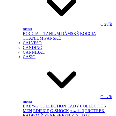
Otevřít
menu
BOCCIA TITANIUM DÁMSKÉ
BOCCIA
TITANIUM PÁNSKÉ
CALYPSO
CANDINO
CANNIBAL
CASIO
Otevřít
menu
BABY-G
COLLECTION LADY
COLLECTION
MEN
EDIFICE
G-SHOCK
+ 4 další
PROTREK
RÁDIEM ŘÍZENÉ
SHEEN
VINTAGE