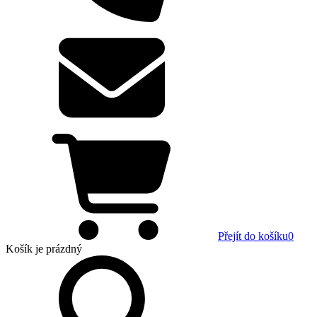
Přejít do košíku
0
Košík
je prázdný