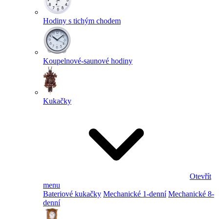
Hodiny s tichým chodem
Koupelnové-saunové hodiny
Kukačky
Otevřít
menu
Bateriové kukačky
Mechanické 1-denní
Mechanické 8-
denní