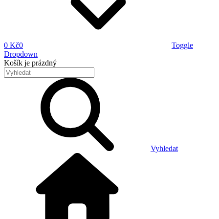
0 Kč
0
Toggle
Dropdown
Košík
je prázdný
Vyhledat