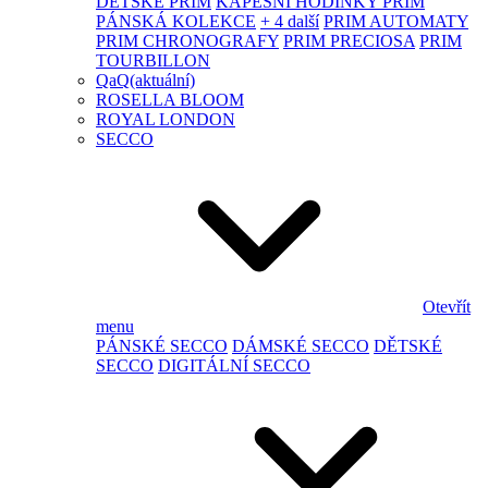
DĚTSKÉ PRIM
KAPESNÍ HODINKY PRIM
PÁNSKÁ KOLEKCE
+ 4 další
PRIM AUTOMATY
PRIM CHRONOGRAFY
PRIM PRECIOSA
PRIM
TOURBILLON
QaQ
(aktuální)
ROSELLA BLOOM
ROYAL LONDON
SECCO
Otevřít
menu
PÁNSKÉ SECCO
DÁMSKÉ SECCO
DĚTSKÉ
SECCO
DIGITÁLNÍ SECCO