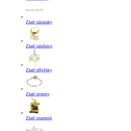
Zlaté náramky
Zlaté náušnice
Zlaté přívěsky
Zlaté prsteny
Zlaté znamení