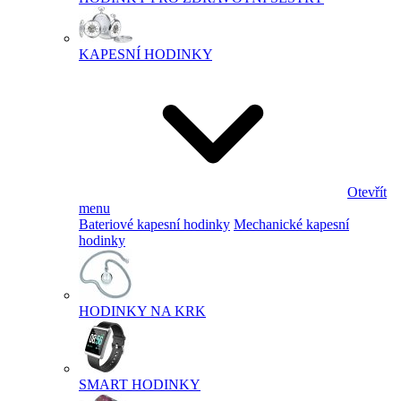
KAPESNÍ HODINKY
Otevřít
menu
Bateriové kapesní hodinky
Mechanické kapesní
hodinky
HODINKY NA KRK
SMART HODINKY