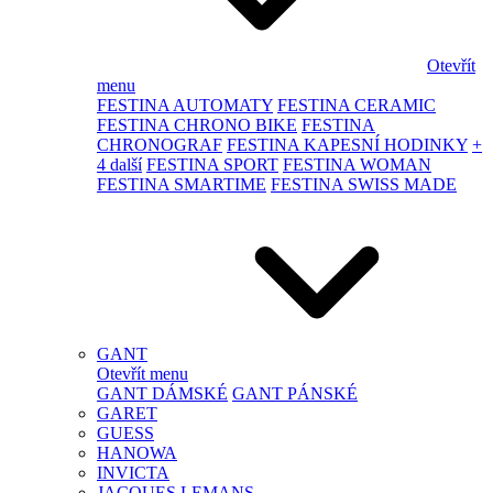
Otevřít
menu
FESTINA AUTOMATY
FESTINA CERAMIC
FESTINA CHRONO BIKE
FESTINA
CHRONOGRAF
FESTINA KAPESNÍ HODINKY
+
4 další
FESTINA SPORT
FESTINA WOMAN
FESTINA SMARTIME
FESTINA SWISS MADE
GANT
Otevřít menu
GANT DÁMSKÉ
GANT PÁNSKÉ
GARET
GUESS
HANOWA
INVICTA
JACQUES LEMANS