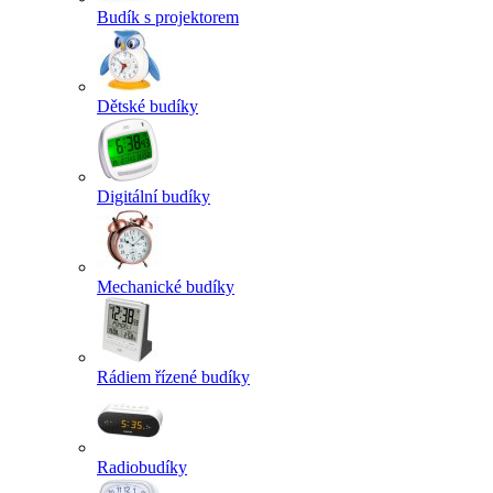
Budík s projektorem
Dětské budíky
Digitální budíky
Mechanické budíky
Rádiem řízené budíky
Radiobudíky