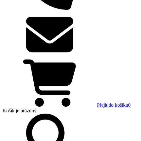
Přejít do košíku
0
Košík
je prázdný