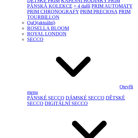
DĚTSKÉ PRIM
KAPESNÍ HODINKY PRIM
PÁNSKÁ KOLEKCE
+ 4 další
PRIM AUTOMATY
PRIM CHRONOGRAFY
PRIM PRECIOSA
PRIM
TOURBILLON
QaQ
(aktuální)
ROSELLA BLOOM
ROYAL LONDON
SECCO
Otevřít
menu
PÁNSKÉ SECCO
DÁMSKÉ SECCO
DĚTSKÉ
SECCO
DIGITÁLNÍ SECCO