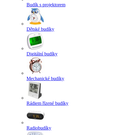
Budík s projektorem
Dětské budíky
Digitální budíky
Mechanické budíky
Rádiem řízené budíky
Radiobudíky