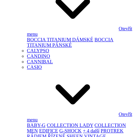
Otevřít
menu
BOCCIA TITANIUM DÁMSKÉ
BOCCIA
TITANIUM PÁNSKÉ
CALYPSO
CANDINO
CANNIBAL
CASIO
Otevřít
menu
BABY-G
COLLECTION LADY
COLLECTION
MEN
EDIFICE
G-SHOCK
+ 4 další
PROTREK
RÁDIEM ŘÍZENÉ
SHEEN
VINTAGE