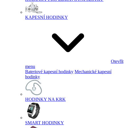
KAPESNÍ HODINKY
Otevřít
menu
Bateriové kapesní hodinky
Mechanické kapesní
hodinky
HODINKY NA KRK
SMART HODINKY