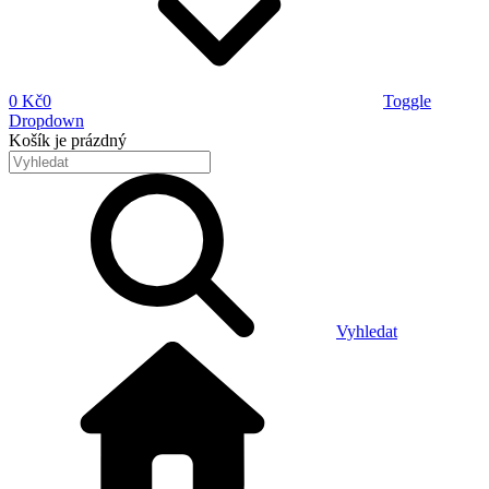
0 Kč
0
Toggle
Dropdown
Košík
je prázdný
Vyhledat