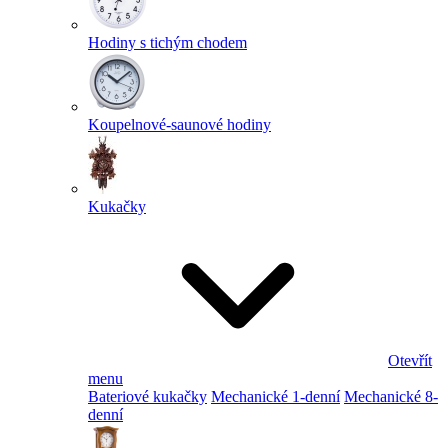
Hodiny s tichým chodem
Koupelnové-saunové hodiny
Kukačky
Otevřít
menu
Bateriové kukačky
Mechanické 1-denní
Mechanické 8-
denní