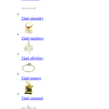
Zlaté náramky
Zlaté náušnice
Zlaté přívěsky
Zlaté prsteny
Zlaté znamení