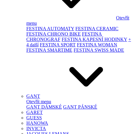
Otevřít
menu
FESTINA AUTOMATY
FESTINA CERAMIC
FESTINA CHRONO BIKE
FESTINA
CHRONOGRAF
FESTINA KAPESNÍ HODINKY
+
4 další
FESTINA SPORT
FESTINA WOMAN
FESTINA SMARTIME
FESTINA SWISS MADE
GANT
Otevřít menu
GANT DÁMSKÉ
GANT PÁNSKÉ
GARET
GUESS
HANOWA
INVICTA
JACQUES LEMANS