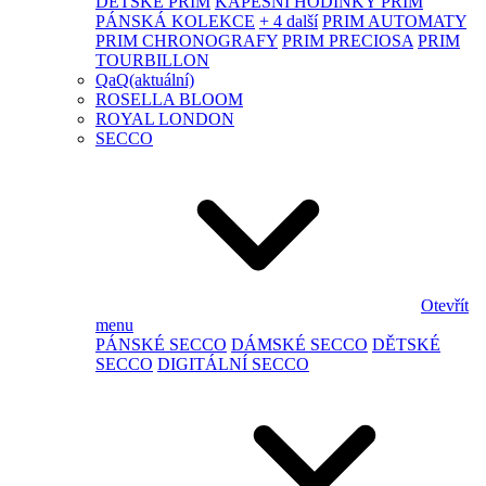
DĚTSKÉ PRIM
KAPESNÍ HODINKY PRIM
PÁNSKÁ KOLEKCE
+ 4 další
PRIM AUTOMATY
PRIM CHRONOGRAFY
PRIM PRECIOSA
PRIM
TOURBILLON
QaQ
(aktuální)
ROSELLA BLOOM
ROYAL LONDON
SECCO
Otevřít
menu
PÁNSKÉ SECCO
DÁMSKÉ SECCO
DĚTSKÉ
SECCO
DIGITÁLNÍ SECCO