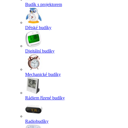
Budík s projektorem
Dětské budíky
Digitální budíky
Mechanické budíky
Rádiem řízené budíky
Radiobudíky