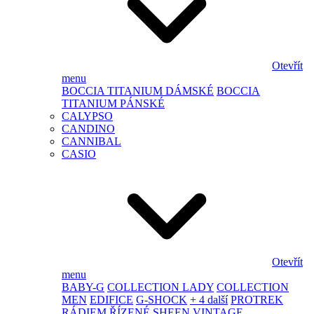
Otevřít
menu
BOCCIA TITANIUM DÁMSKÉ
BOCCIA
TITANIUM PÁNSKÉ
CALYPSO
CANDINO
CANNIBAL
CASIO
Otevřít
menu
BABY-G
COLLECTION LADY
COLLECTION
MEN
EDIFICE
G-SHOCK
+ 4 další
PROTREK
RÁDIEM ŘÍZENÉ
SHEEN
VINTAGE