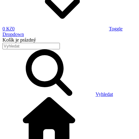
0 Kč
0
Toggle
Dropdown
Košík
je prázdný
Vyhledat