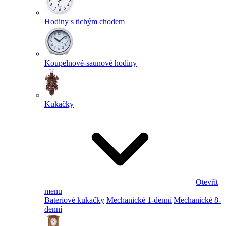
Hodiny s tichým chodem
Koupelnové-saunové hodiny
Kukačky
Otevřít
menu
Bateriové kukačky
Mechanické 1-denní
Mechanické 8-
denní