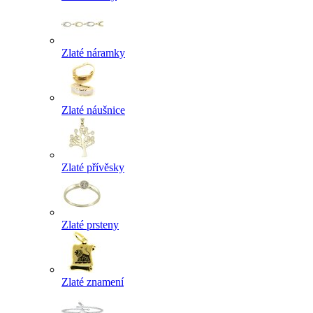
Zlaté náramky
Zlaté náušnice
Zlaté přívěsky
Zlaté prsteny
Zlaté znamení