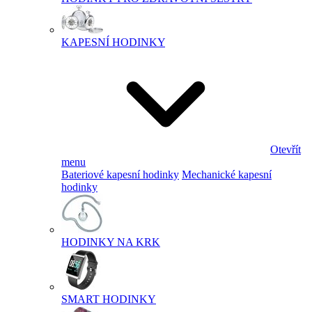
KAPESNÍ HODINKY
Otevřít
menu
Bateriové kapesní hodinky
Mechanické kapesní
hodinky
HODINKY NA KRK
SMART HODINKY