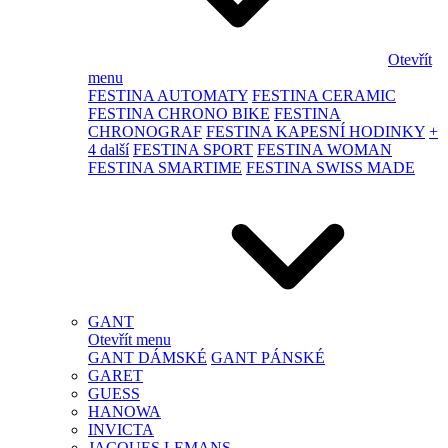
Otevřít
menu
FESTINA AUTOMATY
FESTINA CERAMIC
FESTINA CHRONO BIKE
FESTINA
CHRONOGRAF
FESTINA KAPESNÍ HODINKY
+
4 další
FESTINA SPORT
FESTINA WOMAN
FESTINA SMARTIME
FESTINA SWISS MADE
GANT
Otevřít menu
GANT DÁMSKÉ
GANT PÁNSKÉ
GARET
GUESS
HANOWA
INVICTA
JACQUES LEMANS