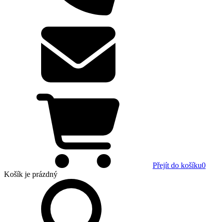
Přejít do košíku
0
Košík
je prázdný