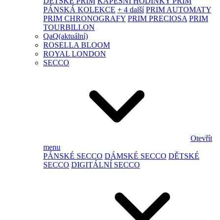
DĚTSKÉ PRIM
KAPESNÍ HODINKY PRIM
PÁNSKÁ KOLEKCE
+ 4 další
PRIM AUTOMATY
PRIM CHRONOGRAFY
PRIM PRECIOSA
PRIM
TOURBILLON
QaQ
(aktuální)
ROSELLA BLOOM
ROYAL LONDON
SECCO
Otevřít
menu
PÁNSKÉ SECCO
DÁMSKÉ SECCO
DĚTSKÉ
SECCO
DIGITÁLNÍ SECCO