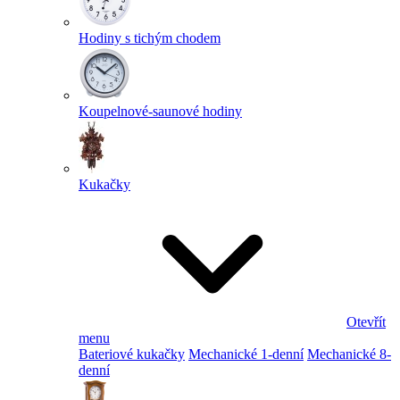
Hodiny s tichým chodem
Koupelnové-saunové hodiny
Kukačky
Otevřít
menu
Bateriové kukačky
Mechanické 1-denní
Mechanické 8-
denní