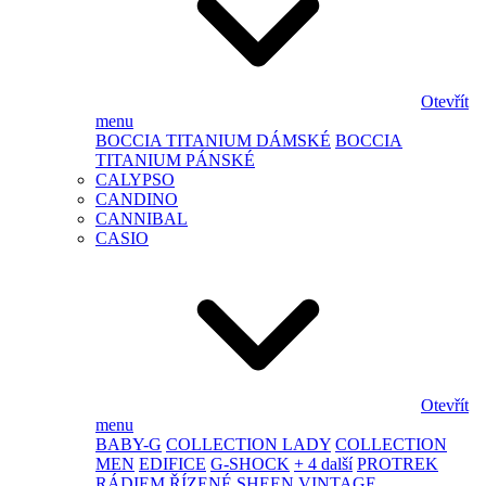
Otevřít
menu
BOCCIA TITANIUM DÁMSKÉ
BOCCIA
TITANIUM PÁNSKÉ
CALYPSO
CANDINO
CANNIBAL
CASIO
Otevřít
menu
BABY-G
COLLECTION LADY
COLLECTION
MEN
EDIFICE
G-SHOCK
+ 4 další
PROTREK
RÁDIEM ŘÍZENÉ
SHEEN
VINTAGE