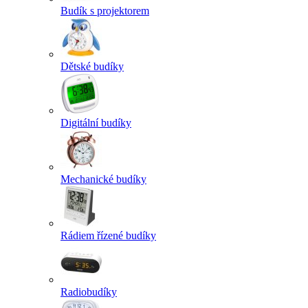
Budík s projektorem
Dětské budíky
Digitální budíky
Mechanické budíky
Rádiem řízené budíky
Radiobudíky