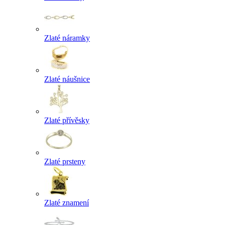
Zlaté náramky
Zlaté náušnice
Zlaté přívěsky
Zlaté prsteny
Zlaté znamení