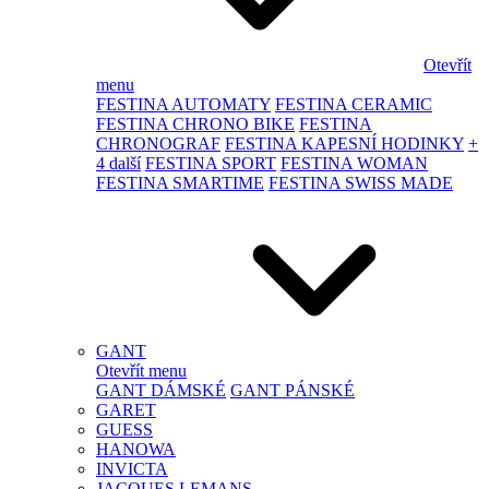
Otevřít
menu
FESTINA AUTOMATY
FESTINA CERAMIC
FESTINA CHRONO BIKE
FESTINA
CHRONOGRAF
FESTINA KAPESNÍ HODINKY
+
4 další
FESTINA SPORT
FESTINA WOMAN
FESTINA SMARTIME
FESTINA SWISS MADE
GANT
Otevřít menu
GANT DÁMSKÉ
GANT PÁNSKÉ
GARET
GUESS
HANOWA
INVICTA
JACQUES LEMANS