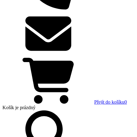
Přejít do košíku
0
Košík
je prázdný