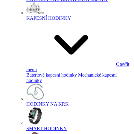
KAPESNÍ HODINKY
Otevřít
menu
Bateriové kapesní hodinky
Mechanické kapesní
hodinky
HODINKY NA KRK
SMART HODINKY