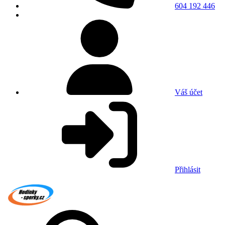
604 192 446
Váš účet
Přihlásit