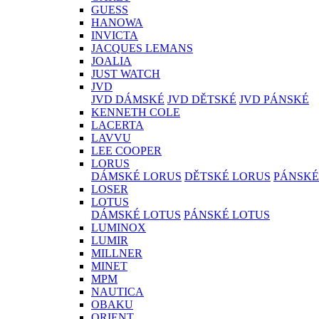
GUESS
HANOWA
INVICTA
JACQUES LEMANS
JOALIA
JUST WATCH
JVD
JVD DÁMSKÉ
JVD DĚTSKÉ
JVD PÁNSKÉ
KENNETH COLE
LACERTA
LAVVU
LEE COOPER
LORUS
DÁMSKÉ LORUS
DĚTSKÉ LORUS
PÁNSKÉ
LOSER
LOTUS
DÁMSKÉ LOTUS
PÁNSKÉ LOTUS
LUMINOX
LUMIR
MILLNER
MINET
MPM
NAUTICA
OBAKU
ORIENT