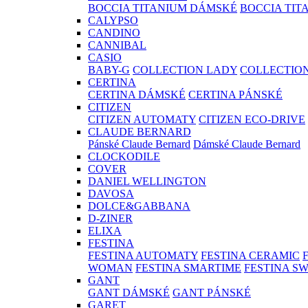
BOCCIA TITANIUM DÁMSKÉ
BOCCIA TIT
CALYPSO
CANDINO
CANNIBAL
CASIO
BABY-G
COLLECTION LADY
COLLECTIO
CERTINA
CERTINA DÁMSKÉ
CERTINA PÁNSKÉ
CITIZEN
CITIZEN AUTOMATY
CITIZEN ECO-DRIVE
CLAUDE BERNARD
Pánské Claude Bernard
Dámské Claude Bernard
CLOCKODILE
COVER
DANIEL WELLINGTON
DAVOSA
DOLCE&GABBANA
D-ZINER
ELIXA
FESTINA
FESTINA AUTOMATY
FESTINA CERAMIC
WOMAN
FESTINA SMARTIME
FESTINA S
GANT
GANT DÁMSKÉ
GANT PÁNSKÉ
GARET