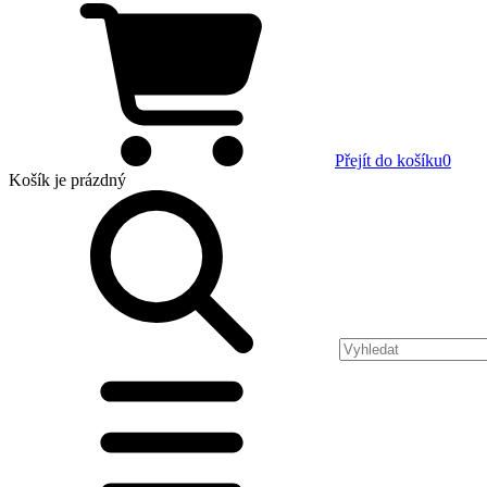
Přejít do košíku
0
Košík
je prázdný