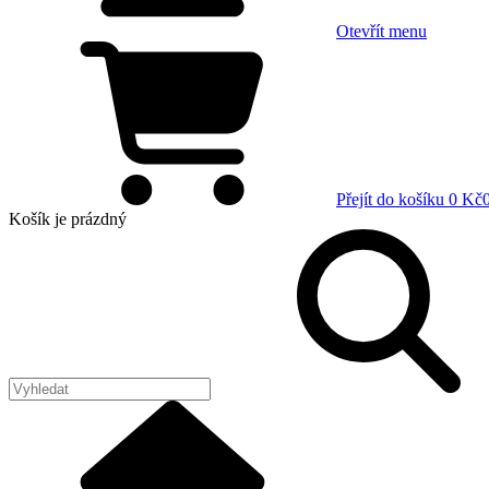
Otevřít menu
Přejít do košíku
0 Kč
Košík
je prázdný