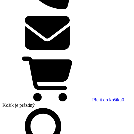
Přejít do košíku
0
Košík
je prázdný