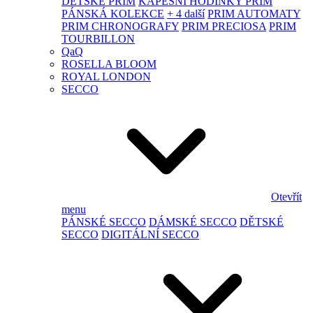
DĚTSKÉ PRIM
KAPESNÍ HODINKY PRIM
PÁNSKÁ KOLEKCE
+ 4 další
PRIM AUTOMATY
PRIM CHRONOGRAFY
PRIM PRECIOSA
PRIM
TOURBILLON
QaQ
ROSELLA BLOOM
ROYAL LONDON
SECCO
Otevřít
menu
PÁNSKÉ SECCO
DÁMSKÉ SECCO
DĚTSKÉ
SECCO
DIGITÁLNÍ SECCO