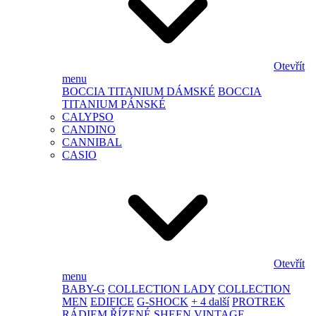
Otevřít
menu
BOCCIA TITANIUM DÁMSKÉ
BOCCIA
TITANIUM PÁNSKÉ
CALYPSO
CANDINO
CANNIBAL
CASIO
Otevřít
menu
BABY-G
COLLECTION LADY
COLLECTION
MEN
EDIFICE
G-SHOCK
+ 4 další
PROTREK
RÁDIEM ŘÍZENÉ
SHEEN
VINTAGE