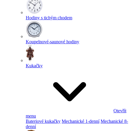
Hodiny s tichým chodem
Koupelnové-saunové hodiny
Kukačky
Otevřít
menu
Bateriové kukačky
Mechanické 1-denní
Mechanické 8-
denní