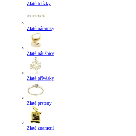
Zlaté řetízky
Zlaté náramky
Zlaté náušnice
Zlaté přívěsky
Zlaté prsteny
Zlaté znamení