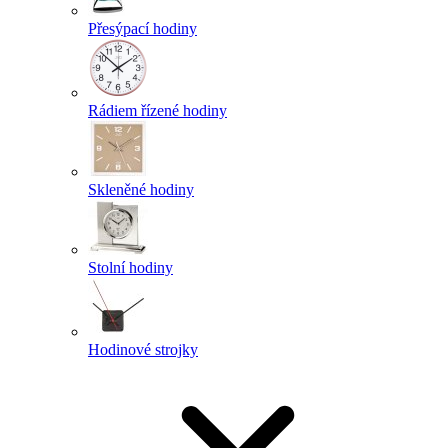
Přesýpací hodiny
Rádiem řízené hodiny
Skleněné hodiny
Stolní hodiny
Hodinové strojky