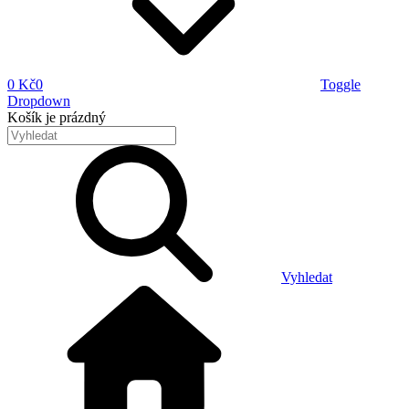
0 Kč
0
Toggle
Dropdown
Košík
je prázdný
Vyhledat