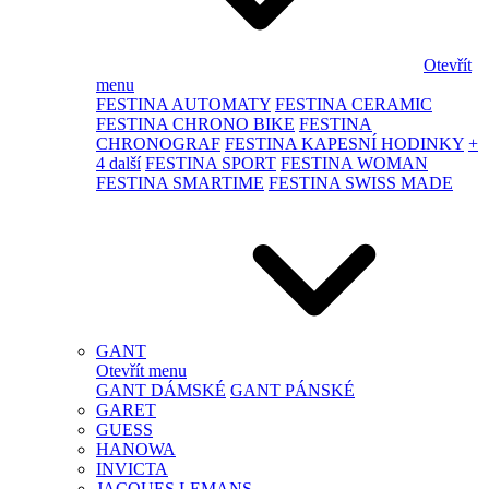
Otevřít
menu
FESTINA AUTOMATY
FESTINA CERAMIC
FESTINA CHRONO BIKE
FESTINA
CHRONOGRAF
FESTINA KAPESNÍ HODINKY
+
4 další
FESTINA SPORT
FESTINA WOMAN
FESTINA SMARTIME
FESTINA SWISS MADE
GANT
Otevřít menu
GANT DÁMSKÉ
GANT PÁNSKÉ
GARET
GUESS
HANOWA
INVICTA
JACQUES LEMANS