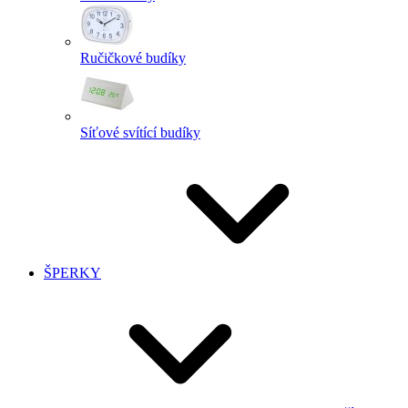
Ručičkové budíky
Síťové svítící budíky
ŠPERKY