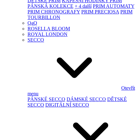
DĚTSKÉ PRIM
KAPESNÍ HODINKY PRIM
PÁNSKÁ KOLEKCE
+ 4 další
PRIM AUTOMATY
PRIM CHRONOGRAFY
PRIM PRECIOSA
PRIM
TOURBILLON
QaQ
ROSELLA BLOOM
ROYAL LONDON
SECCO
Otevřít
menu
PÁNSKÉ SECCO
DÁMSKÉ SECCO
DĚTSKÉ
SECCO
DIGITÁLNÍ SECCO