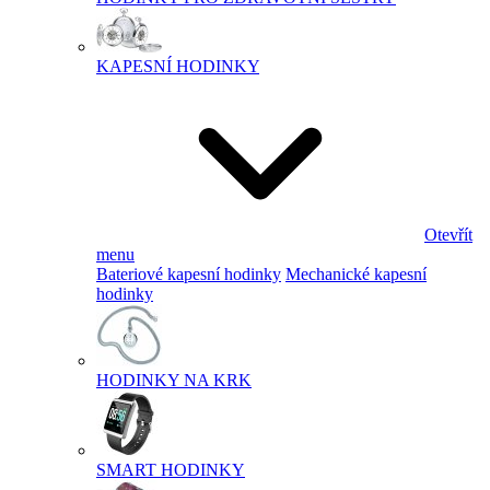
KAPESNÍ HODINKY
Otevřít
menu
Bateriové kapesní hodinky
Mechanické kapesní
hodinky
HODINKY NA KRK
SMART HODINKY