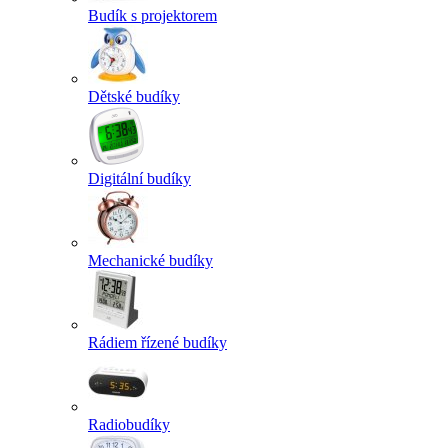
Budík s projektorem
Dětské budíky
Digitální budíky
Mechanické budíky
Rádiem řízené budíky
Radiobudíky