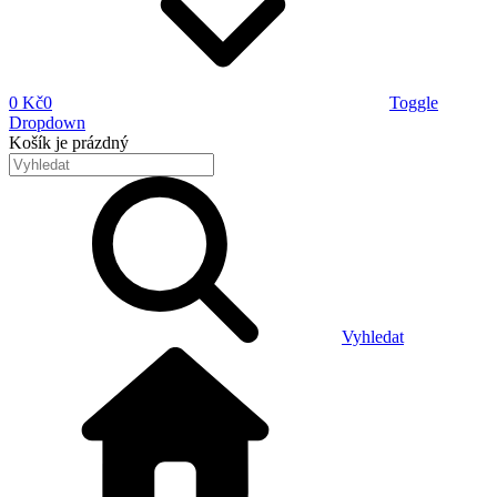
0 Kč
0
Toggle
Dropdown
Košík
je prázdný
Vyhledat