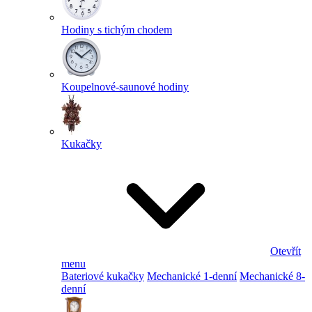
Hodiny s tichým chodem
Koupelnové-saunové hodiny
Kukačky
Otevřít
menu
Bateriové kukačky
Mechanické 1-denní
Mechanické 8-
denní