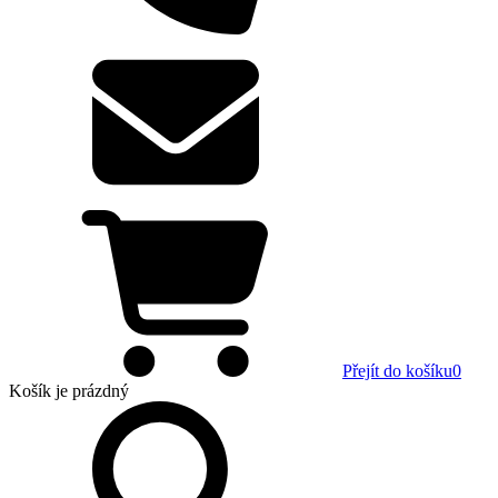
Přejít do košíku
0
Košík
je prázdný