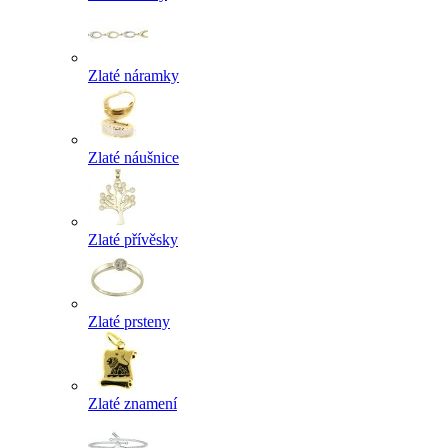
Zlaté náramky
Zlaté náušnice
Zlaté přívěsky
Zlaté prsteny
Zlaté znamení