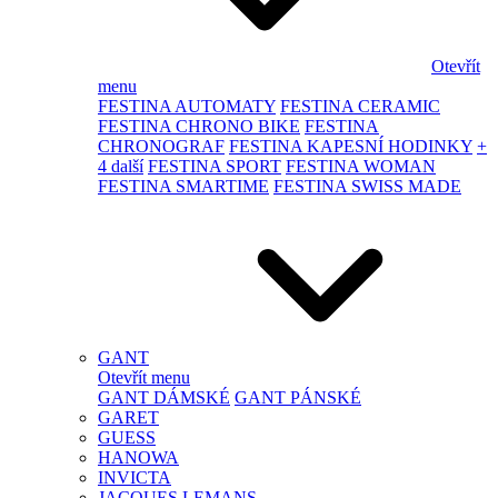
Otevřít
menu
FESTINA AUTOMATY
FESTINA CERAMIC
FESTINA CHRONO BIKE
FESTINA
CHRONOGRAF
FESTINA KAPESNÍ HODINKY
+
4 další
FESTINA SPORT
FESTINA WOMAN
FESTINA SMARTIME
FESTINA SWISS MADE
GANT
Otevřít menu
GANT DÁMSKÉ
GANT PÁNSKÉ
GARET
GUESS
HANOWA
INVICTA
JACQUES LEMANS