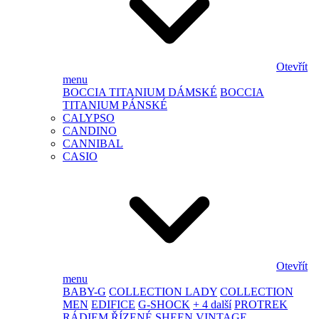
Otevřít
menu
BOCCIA TITANIUM DÁMSKÉ
BOCCIA
TITANIUM PÁNSKÉ
CALYPSO
CANDINO
CANNIBAL
CASIO
Otevřít
menu
BABY-G
COLLECTION LADY
COLLECTION
MEN
EDIFICE
G-SHOCK
+ 4 další
PROTREK
RÁDIEM ŘÍZENÉ
SHEEN
VINTAGE