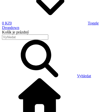
0 Kč
0
Toggle
Dropdown
Košík
je prázdný
Vyhledat