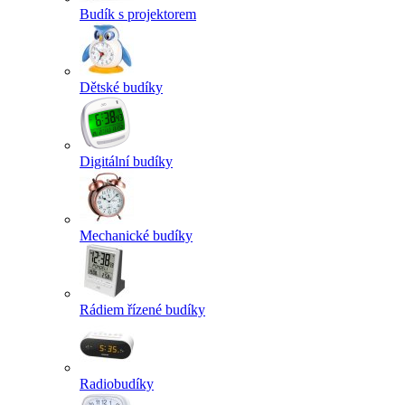
Budík s projektorem
Dětské budíky
Digitální budíky
Mechanické budíky
Rádiem řízené budíky
Radiobudíky