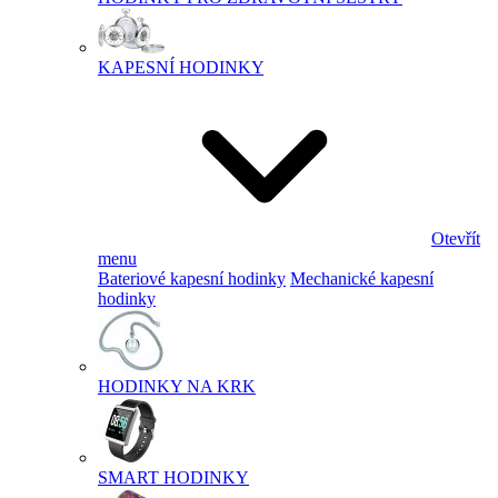
KAPESNÍ HODINKY
Otevřít
menu
Bateriové kapesní hodinky
Mechanické kapesní
hodinky
HODINKY NA KRK
SMART HODINKY