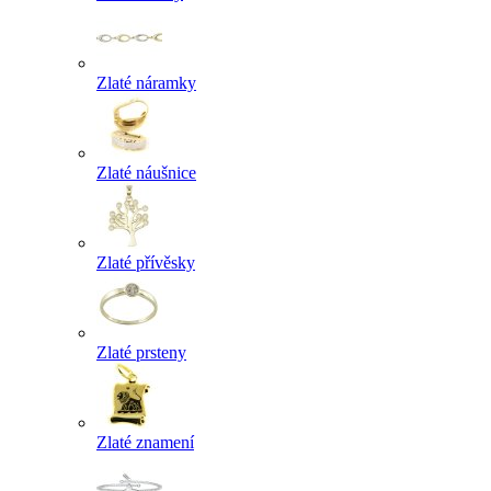
Zlaté náramky
Zlaté náušnice
Zlaté přívěsky
Zlaté prsteny
Zlaté znamení