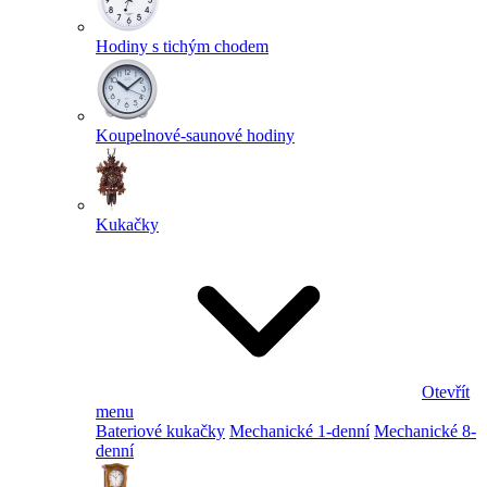
Hodiny s tichým chodem
Koupelnové-saunové hodiny
Kukačky
Otevřít
menu
Bateriové kukačky
Mechanické 1-denní
Mechanické 8-
denní