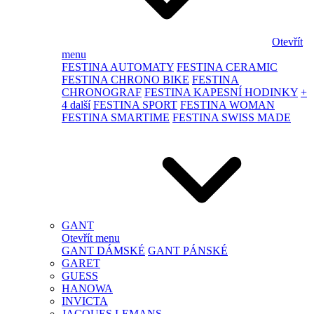
Otevřít
menu
FESTINA AUTOMATY
FESTINA CERAMIC
FESTINA CHRONO BIKE
FESTINA
CHRONOGRAF
FESTINA KAPESNÍ HODINKY
+
4 další
FESTINA SPORT
FESTINA WOMAN
FESTINA SMARTIME
FESTINA SWISS MADE
GANT
Otevřít menu
GANT DÁMSKÉ
GANT PÁNSKÉ
GARET
GUESS
HANOWA
INVICTA
JACQUES LEMANS