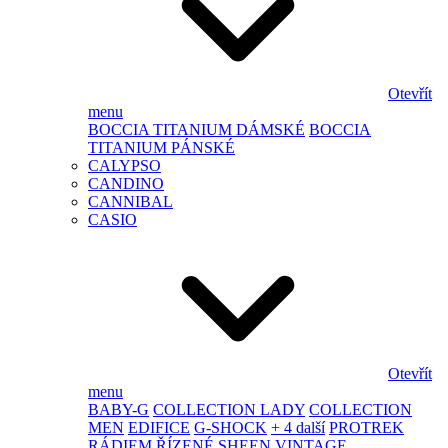
Otevřít
menu
BOCCIA TITANIUM DÁMSKÉ
BOCCIA
TITANIUM PÁNSKÉ
CALYPSO
CANDINO
CANNIBAL
CASIO
Otevřít
menu
BABY-G
COLLECTION LADY
COLLECTION
MEN
EDIFICE
G-SHOCK
+ 4 další
PROTREK
RÁDIEM ŘÍZENÉ
SHEEN
VINTAGE