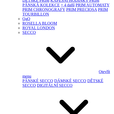
DĚTSKÉ PRIM
KAPESNÍ HODINKY PRIM
PÁNSKÁ KOLEKCE
+ 4 další
PRIM AUTOMATY
PRIM CHRONOGRAFY
PRIM PRECIOSA
PRIM
TOURBILLON
QaQ
ROSELLA BLOOM
ROYAL LONDON
SECCO
Otevřít
menu
PÁNSKÉ SECCO
DÁMSKÉ SECCO
DĚTSKÉ
SECCO
DIGITÁLNÍ SECCO