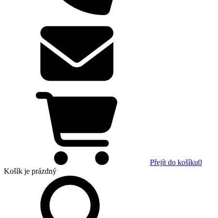
Přejít do košíku
0
Košík
je prázdný