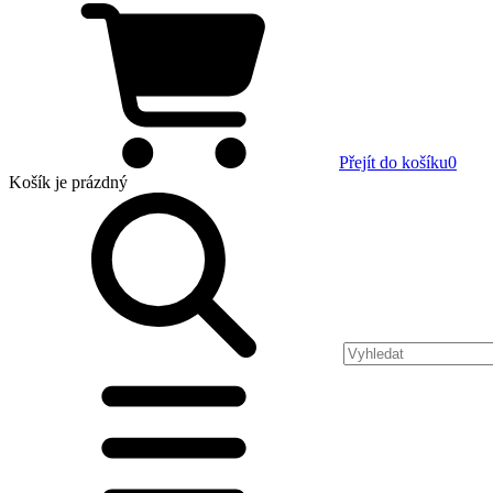
Přejít do košíku
0
Košík
je prázdný