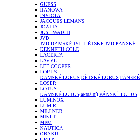
GUESS
HANOWA
INVICTA
JACQUES LEMANS
JOALIA
JUST WATCH
JVD
JVD DÁMSKÉ
JVD DĚTSKÉ
JVD PÁNSKÉ
KENNETH COLE
LACERTA
LAVVU
LEE COOPER
LORUS
DÁMSKÉ LORUS
DĚTSKÉ LORUS
PÁNSKÉ
LOSER
LOTUS
DÁMSKÉ LOTUS
(aktuální)
PÁNSKÉ LOTUS
LUMINOX
LUMIR
MILLNER
MINET
MPM
NAUTICA
OBAKU
ORIENT