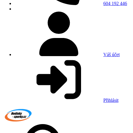
604 192 446
Váš účet
Přihlásit