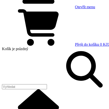
Otevřít menu
Přejít do košíku
0 Kč
Košík
je prázdný