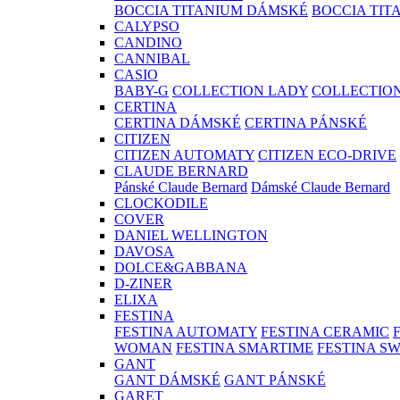
BOCCIA TITANIUM DÁMSKÉ
BOCCIA TIT
CALYPSO
CANDINO
CANNIBAL
CASIO
BABY-G
COLLECTION LADY
COLLECTIO
CERTINA
CERTINA DÁMSKÉ
CERTINA PÁNSKÉ
CITIZEN
CITIZEN AUTOMATY
CITIZEN ECO-DRIVE
CLAUDE BERNARD
Pánské Claude Bernard
Dámské Claude Bernard
CLOCKODILE
COVER
DANIEL WELLINGTON
DAVOSA
DOLCE&GABBANA
D-ZINER
ELIXA
FESTINA
FESTINA AUTOMATY
FESTINA CERAMIC
WOMAN
FESTINA SMARTIME
FESTINA S
GANT
GANT DÁMSKÉ
GANT PÁNSKÉ
GARET