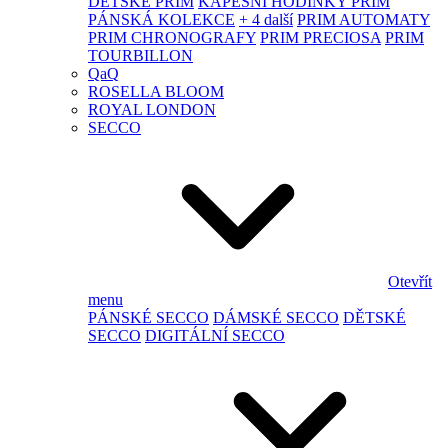
DĚTSKÉ PRIM
KAPESNÍ HODINKY PRIM
PÁNSKÁ KOLEKCE
+ 4 další
PRIM AUTOMATY
PRIM CHRONOGRAFY
PRIM PRECIOSA
PRIM
TOURBILLON
QaQ
ROSELLA BLOOM
ROYAL LONDON
SECCO
Otevřít
menu
PÁNSKÉ SECCO
DÁMSKÉ SECCO
DĚTSKÉ
SECCO
DIGITÁLNÍ SECCO