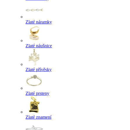
Zlaté náramky
Zlaté náušnice
Zlaté přívěsky
Zlaté prsteny
Zlaté znamení