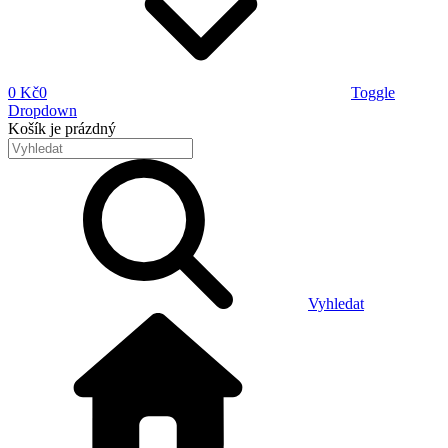
0 Kč
0
Toggle
Dropdown
Košík
je prázdný
Vyhledat