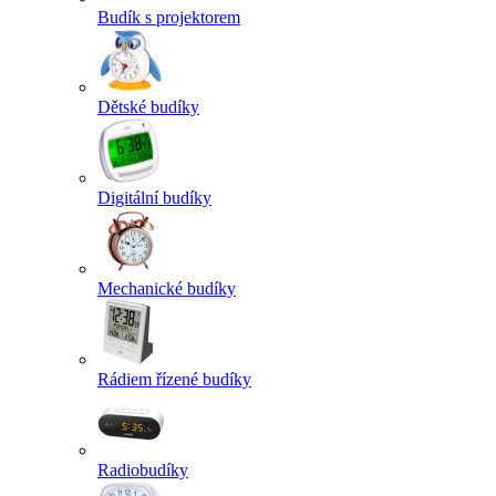
Budík s projektorem
Dětské budíky
Digitální budíky
Mechanické budíky
Rádiem řízené budíky
Radiobudíky