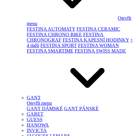
Otevřít
menu
FESTINA AUTOMATY
FESTINA CERAMIC
FESTINA CHRONO BIKE
FESTINA
CHRONOGRAF
FESTINA KAPESNÍ HODINKY
+
4 další
FESTINA SPORT
FESTINA WOMAN
FESTINA SMARTIME
FESTINA SWISS MADE
GANT
Otevřít menu
GANT DÁMSKÉ
GANT PÁNSKÉ
GARET
GUESS
HANOWA
INVICTA
JACQUES LEMANS