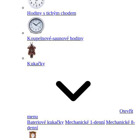
Hodiny s tichým chodem
Koupelnové-saunové hodiny
Kukačky
Otevřít
menu
Bateriové kukačky
Mechanické 1-denní
Mechanické 8-
denní