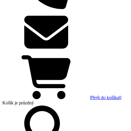
Přejít do košíku
0
Košík
je prázdný