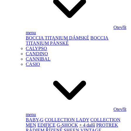
Otevřít
menu
BOCCIA TITANIUM DÁMSKÉ
BOCCIA
TITANIUM PÁNSKÉ
CALYPSO
CANDINO
CANNIBAL
CASIO
Otevřít
menu
BABY-G
COLLECTION LADY
COLLECTION
MEN
EDIFICE
G-SHOCK
+ 4 další
PROTREK
RÁDIEM ŘÍZENÉ
SHEEN
VINTAGE