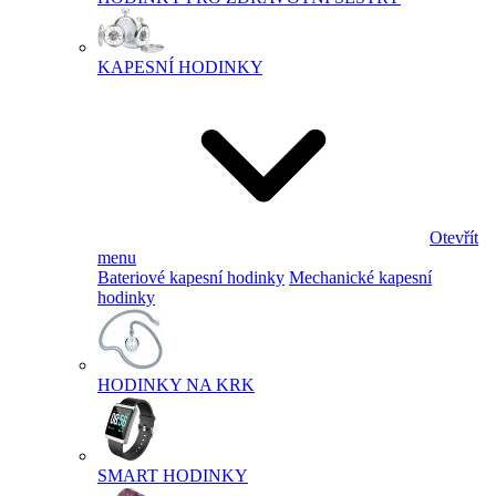
KAPESNÍ HODINKY
Otevřít
menu
Bateriové kapesní hodinky
Mechanické kapesní
hodinky
HODINKY NA KRK
SMART HODINKY