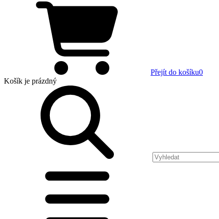
Přejít do košíku
0
Košík
je prázdný