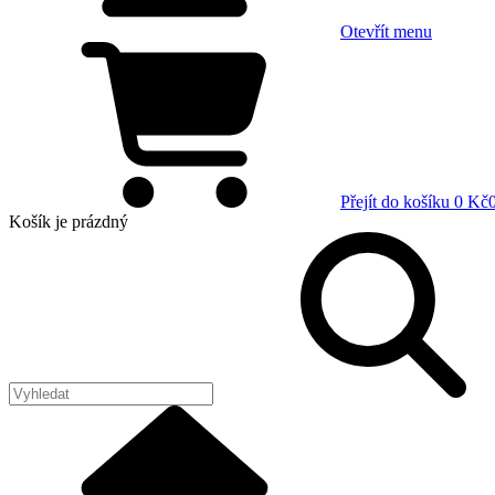
Otevřít menu
Přejít do košíku
0 Kč
Košík
je prázdný