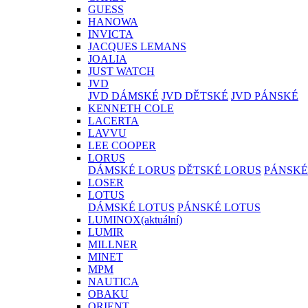
GUESS
HANOWA
INVICTA
JACQUES LEMANS
JOALIA
JUST WATCH
JVD
JVD DÁMSKÉ
JVD DĚTSKÉ
JVD PÁNSKÉ
KENNETH COLE
LACERTA
LAVVU
LEE COOPER
LORUS
DÁMSKÉ LORUS
DĚTSKÉ LORUS
PÁNSKÉ
LOSER
LOTUS
DÁMSKÉ LOTUS
PÁNSKÉ LOTUS
LUMINOX
(aktuální)
LUMIR
MILLNER
MINET
MPM
NAUTICA
OBAKU
ORIENT