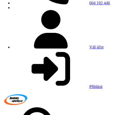
604 192 446
Váš účet
Přihlásit