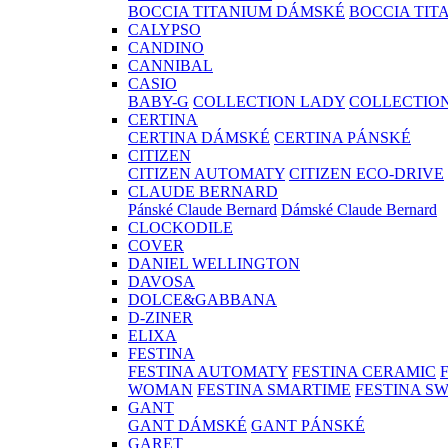
BOCCIA TITANIUM DÁMSKÉ
BOCCIA TIT
CALYPSO
CANDINO
CANNIBAL
CASIO
BABY-G
COLLECTION LADY
COLLECTIO
CERTINA
CERTINA DÁMSKÉ
CERTINA PÁNSKÉ
CITIZEN
CITIZEN AUTOMATY
CITIZEN ECO-DRIVE
CLAUDE BERNARD
Pánské Claude Bernard
Dámské Claude Bernard
CLOCKODILE
COVER
DANIEL WELLINGTON
DAVOSA
DOLCE&GABBANA
D-ZINER
ELIXA
FESTINA
FESTINA AUTOMATY
FESTINA CERAMIC
WOMAN
FESTINA SMARTIME
FESTINA S
GANT
GANT DÁMSKÉ
GANT PÁNSKÉ
GARET