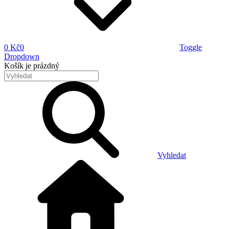
0 Kč
0
Toggle
Dropdown
Košík
je prázdný
Vyhledat