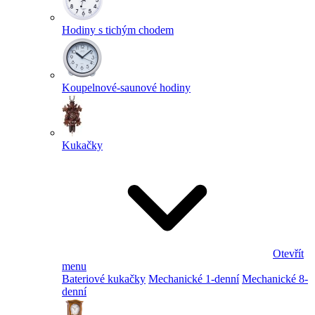
Hodiny s tichým chodem
Koupelnové-saunové hodiny
Kukačky
Otevřít
menu
Bateriové kukačky
Mechanické 1-denní
Mechanické 8-
denní