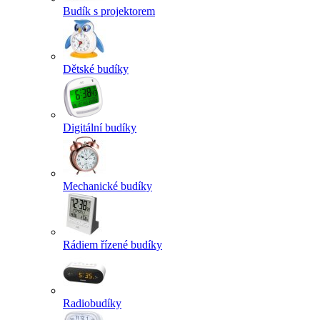
Budík s projektorem
Dětské budíky
Digitální budíky
Mechanické budíky
Rádiem řízené budíky
Radiobudíky