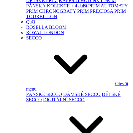
DĚTSKÉ PRIM
KAPESNÍ HODINKY PRIM
PÁNSKÁ KOLEKCE
+ 4 další
PRIM AUTOMATY
PRIM CHRONOGRAFY
PRIM PRECIOSA
PRIM
TOURBILLON
QaQ
ROSELLA BLOOM
ROYAL LONDON
SECCO
Otevřít
menu
PÁNSKÉ SECCO
DÁMSKÉ SECCO
DĚTSKÉ
SECCO
DIGITÁLNÍ SECCO