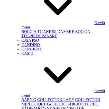
Otevřít
menu
BOCCIA TITANIUM DÁMSKÉ
BOCCIA
TITANIUM PÁNSKÉ
CALYPSO
CANDINO
CANNIBAL
CASIO
Otevřít
menu
BABY-G
COLLECTION LADY
COLLECTION
MEN
EDIFICE
G-SHOCK
+ 4 další
PROTREK
RÁDIEM ŘÍZENÉ
SHEEN
VINTAGE