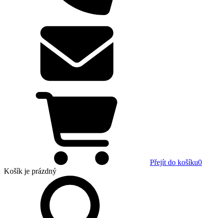
Přejít do košíku
0
Košík
je prázdný