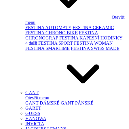
Otevřít
menu
FESTINA AUTOMATY
FESTINA CERAMIC
FESTINA CHRONO BIKE
FESTINA
CHRONOGRAF
FESTINA KAPESNÍ HODINKY
+
4 další
FESTINA SPORT
FESTINA WOMAN
FESTINA SMARTIME
FESTINA SWISS MADE
GANT
Otevřít menu
GANT DÁMSKÉ
GANT PÁNSKÉ
GARET
GUESS
HANOWA
INVICTA
JACQUES LEMANS