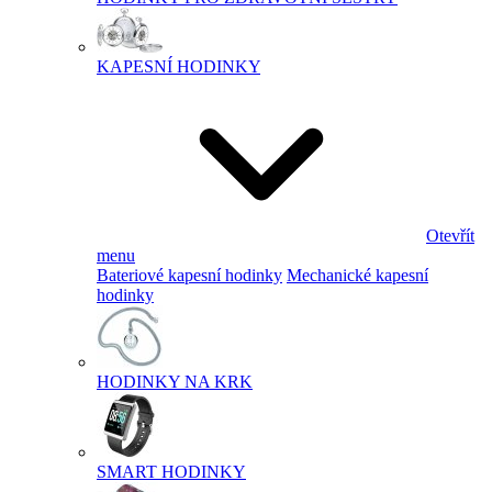
KAPESNÍ HODINKY
Otevřít
menu
Bateriové kapesní hodinky
Mechanické kapesní
hodinky
HODINKY NA KRK
SMART HODINKY