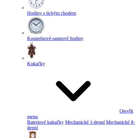
Hodiny s tichým chodem
Koupelnové-saunové hodiny
Kukačky
Otevřít
menu
Bateriové kukačky
Mechanické 1-denní
Mechanické 8-
denní