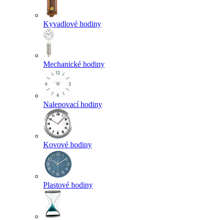
Kyvadlové hodiny
Mechanické hodiny
Nalepovací hodiny
Kovové hodiny
Plastové hodiny