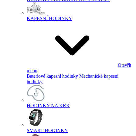
KAPESNÍ HODINKY
Otevřít
menu
Bateriové kapesní hodinky
Mechanické kapesní
hodinky
HODINKY NA KRK
SMART HODINKY