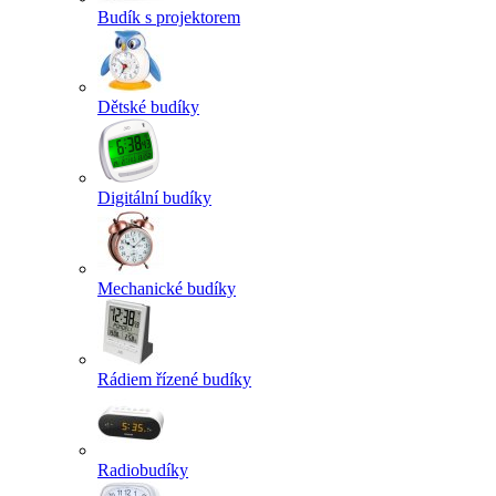
Budík s projektorem
Dětské budíky
Digitální budíky
Mechanické budíky
Rádiem řízené budíky
Radiobudíky