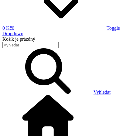
0 Kč
0
Toggle
Dropdown
Košík
je prázdný
Vyhledat