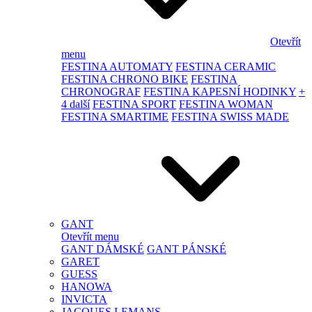
Otevřít
menu
FESTINA AUTOMATY
FESTINA CERAMIC
FESTINA CHRONO BIKE
FESTINA
CHRONOGRAF
FESTINA KAPESNÍ HODINKY
+
4 další
FESTINA SPORT
FESTINA WOMAN
FESTINA SMARTIME
FESTINA SWISS MADE
GANT
Otevřít menu
GANT DÁMSKÉ
GANT PÁNSKÉ
GARET
GUESS
HANOWA
INVICTA
JACQUES LEMANS