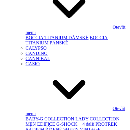
Otevřít
menu
BOCCIA TITANIUM DÁMSKÉ
BOCCIA
TITANIUM PÁNSKÉ
CALYPSO
CANDINO
CANNIBAL
CASIO
Otevřít
menu
BABY-G
COLLECTION LADY
COLLECTION
MEN
EDIFICE
G-SHOCK
+ 4 další
PROTREK
RÁDIEM ŘÍZENÉ
SHEEN
VINTAGE