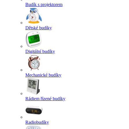
Budík s projektorem
Dětské budíky
Digitální budíky
Mechanické budíky
Rádiem řízené budíky
Radiobudíky