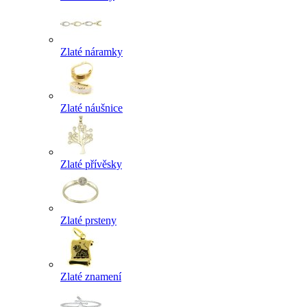
Zlaté náramky
Zlaté náušnice
Zlaté přívěsky
Zlaté prsteny
Zlaté znamení