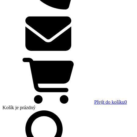
Přejít do košíku
0
Košík
je prázdný