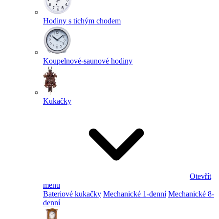
Hodiny s tichým chodem
Koupelnové-saunové hodiny
Kukačky
Otevřít
menu
Bateriové kukačky
Mechanické 1-denní
Mechanické 8-
denní