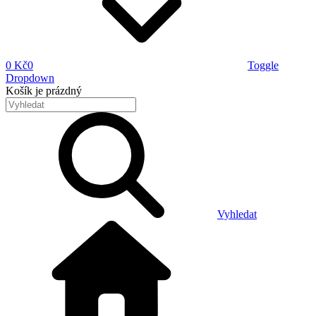
0 Kč
0
Toggle
Dropdown
Košík
je prázdný
Vyhledat