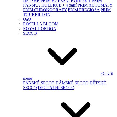
DĚTSKÉ PRIM
KAPESNÍ HODINKY PRIM
PÁNSKÁ KOLEKCE
+ 4 další
PRIM AUTOMATY
PRIM CHRONOGRAFY
PRIM PRECIOSA
PRIM
TOURBILLON
QaQ
ROSELLA BLOOM
ROYAL LONDON
SECCO
Otevřít
menu
PÁNSKÉ SECCO
DÁMSKÉ SECCO
DĚTSKÉ
SECCO
DIGITÁLNÍ SECCO