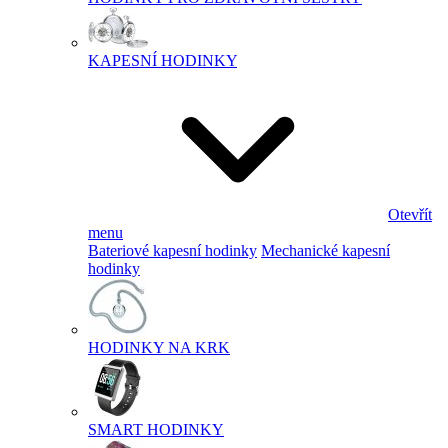
KAPESNÍ HODINKY
Otevřít
menu
Bateriové kapesní hodinky
Mechanické kapesní
hodinky
HODINKY NA KRK
SMART HODINKY