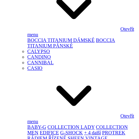
Otevřít
menu
BOCCIA TITANIUM DÁMSKÉ
BOCCIA
TITANIUM PÁNSKÉ
CALYPSO
CANDINO
CANNIBAL
CASIO
Otevřít
menu
BABY-G
COLLECTION LADY
COLLECTION
MEN
EDIFICE
G-SHOCK
+ 4 další
PROTREK
RÁDIEM ŘÍZENÉ
SHEEN
VINTAGE