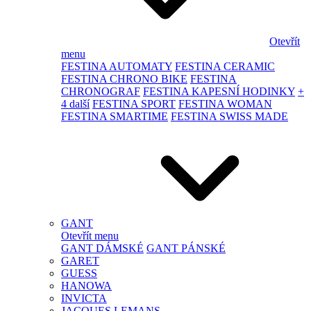
Otevřít
menu
FESTINA AUTOMATY
FESTINA CERAMIC
FESTINA CHRONO BIKE
FESTINA
CHRONOGRAF
FESTINA KAPESNÍ HODINKY
+
4 další
FESTINA SPORT
FESTINA WOMAN
FESTINA SMARTIME
FESTINA SWISS MADE
GANT
Otevřít menu
GANT DÁMSKÉ
GANT PÁNSKÉ
GARET
GUESS
HANOWA
INVICTA
JACQUES LEMANS