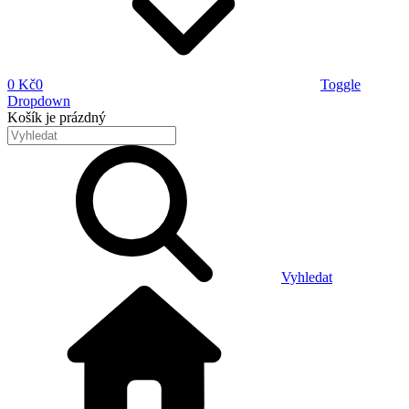
0 Kč
0
Toggle
Dropdown
Košík
je prázdný
Vyhledat