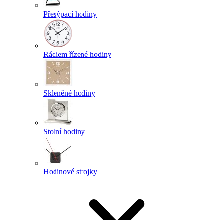
Přesýpací hodiny
Rádiem řízené hodiny
Skleněné hodiny
Stolní hodiny
Hodinové strojky