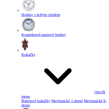
Hodiny s tichým chodem
Koupelnové-saunové hodiny
Kukačky
Otevřít
menu
Bateriové kukačky
Mechanické 1-denní
Mechanické 8-
denní