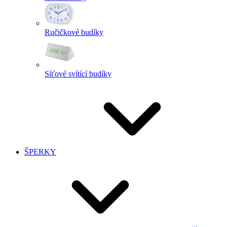
Ručičkové budíky
Síťové svítící budíky
ŠPERKY