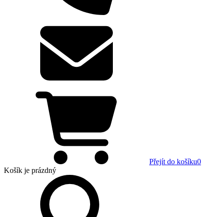
Přejít do košíku
0
Košík
je prázdný