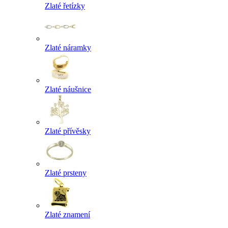
Zlaté řetízky
Zlaté náramky
Zlaté náušnice
Zlaté přívěsky
Zlaté prsteny
Zlaté znamení