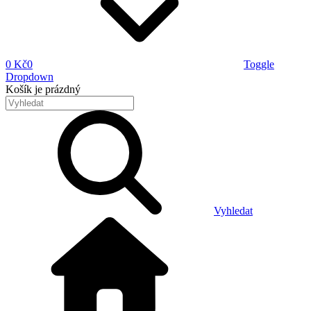
0 Kč
0
Toggle
Dropdown
Košík
je prázdný
Vyhledat