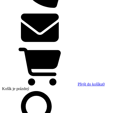
Přejít do košíku
0
Košík
je prázdný