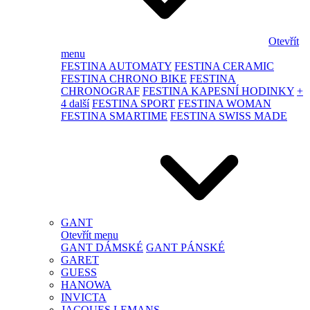
Otevřít
menu
FESTINA AUTOMATY
FESTINA CERAMIC
FESTINA CHRONO BIKE
FESTINA
CHRONOGRAF
FESTINA KAPESNÍ HODINKY
+
4 další
FESTINA SPORT
FESTINA WOMAN
FESTINA SMARTIME
FESTINA SWISS MADE
GANT
Otevřít menu
GANT DÁMSKÉ
GANT PÁNSKÉ
GARET
GUESS
HANOWA
INVICTA
JACQUES LEMANS