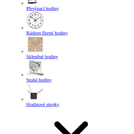
Přesýpací hodiny
Rádiem řízené hodiny
Skleněné hodiny
Stolní hodiny
Hodinové strojky