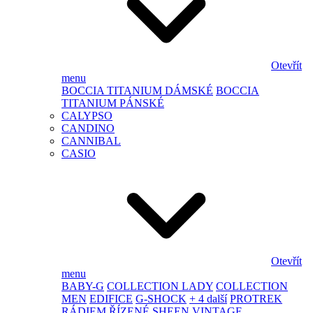
Otevřít
menu
BOCCIA TITANIUM DÁMSKÉ
BOCCIA
TITANIUM PÁNSKÉ
CALYPSO
CANDINO
CANNIBAL
CASIO
Otevřít
menu
BABY-G
COLLECTION LADY
COLLECTION
MEN
EDIFICE
G-SHOCK
+ 4 další
PROTREK
RÁDIEM ŘÍZENÉ
SHEEN
VINTAGE