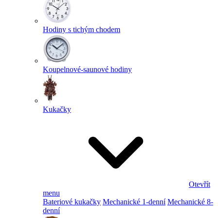
Hodiny s tichým chodem
Koupelnové-saunové hodiny
Kukačky
Otevřít
menu
Bateriové kukačky
Mechanické 1-denní
Mechanické 8-
denní