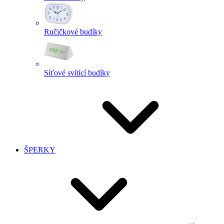
Ručičkové budíky
Síťové svítící budíky
ŠPERKY