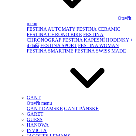
Otevřít
menu
FESTINA AUTOMATY
FESTINA CERAMIC
FESTINA CHRONO BIKE
FESTINA
CHRONOGRAF
FESTINA KAPESNÍ HODINKY
+
4 další
FESTINA SPORT
FESTINA WOMAN
FESTINA SMARTIME
FESTINA SWISS MADE
GANT
Otevřít menu
GANT DÁMSKÉ
GANT PÁNSKÉ
GARET
GUESS
HANOWA
INVICTA
JACQUES LEMANS