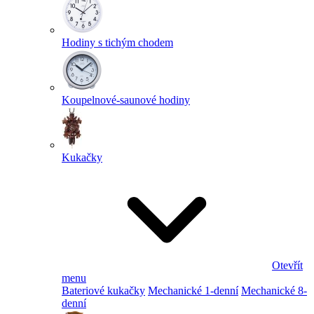
Hodiny s tichým chodem
Koupelnové-saunové hodiny
Kukačky
Otevřít
menu
Bateriové kukačky
Mechanické 1-denní
Mechanické 8-
denní