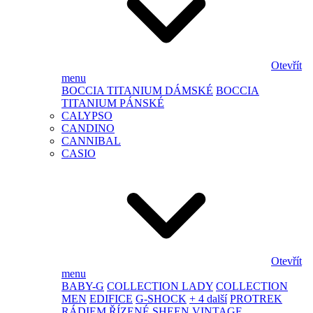
Otevřít
menu
BOCCIA TITANIUM DÁMSKÉ
BOCCIA
TITANIUM PÁNSKÉ
CALYPSO
CANDINO
CANNIBAL
CASIO
Otevřít
menu
BABY-G
COLLECTION LADY
COLLECTION
MEN
EDIFICE
G-SHOCK
+ 4 další
PROTREK
RÁDIEM ŘÍZENÉ
SHEEN
VINTAGE