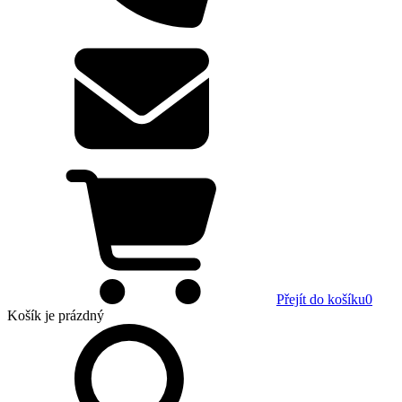
Přejít do košíku
0
Košík
je prázdný