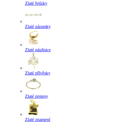
Zlaté řetízky
Zlaté náramky
Zlaté náušnice
Zlaté přívěsky
Zlaté prsteny
Zlaté znamení