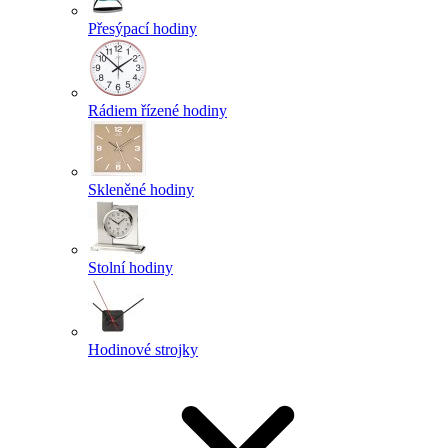
Přesýpací hodiny
Rádiem řízené hodiny
Skleněné hodiny
Stolní hodiny
Hodinové strojky