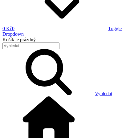
0 Kč
0
Toggle
Dropdown
Košík
je prázdný
Vyhledat