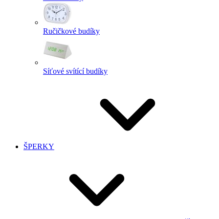
Ručičkové budíky
Síťové svítící budíky
ŠPERKY