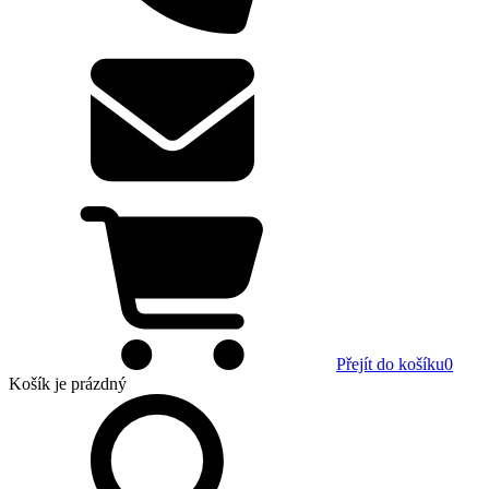
Přejít do košíku
0
Košík
je prázdný