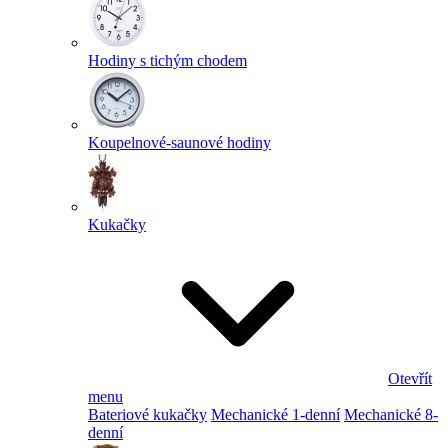
Hodiny s tichým chodem
Koupelnové-saunové hodiny
Kukačky
Otevřít
menu
Bateriové kukačky
Mechanické 1-denní
Mechanické 8-
denní