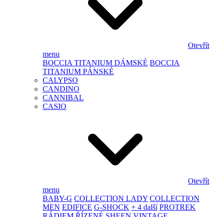
Otevřít
menu
BOCCIA TITANIUM DÁMSKÉ
BOCCIA
TITANIUM PÁNSKÉ
CALYPSO
CANDINO
CANNIBAL
CASIO
Otevřít
menu
BABY-G
COLLECTION LADY
COLLECTION
MEN
EDIFICE
G-SHOCK
+ 4 další
PROTREK
RÁDIEM ŘÍZENÉ
SHEEN
VINTAGE