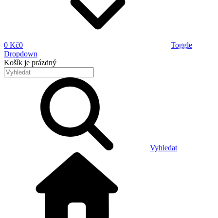
0 Kč
0
Toggle
Dropdown
Košík
je prázdný
Vyhledat