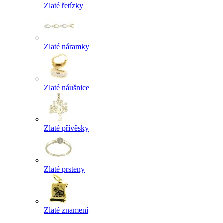
Zlaté řetízky
Zlaté náramky
Zlaté náušnice
Zlaté přívěsky
Zlaté prsteny
Zlaté znamení