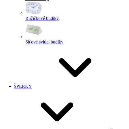
Ručičkové budíky
Síťové svítící budíky
ŠPERKY