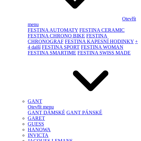
Otevřít
menu
FESTINA AUTOMATY
FESTINA CERAMIC
FESTINA CHRONO BIKE
FESTINA
CHRONOGRAF
FESTINA KAPESNÍ HODINKY
+
4 další
FESTINA SPORT
FESTINA WOMAN
FESTINA SMARTIME
FESTINA SWISS MADE
GANT
Otevřít menu
GANT DÁMSKÉ
GANT PÁNSKÉ
GARET
GUESS
HANOWA
INVICTA
JACQUES LEMANS