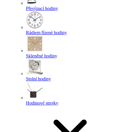
Přesýpací hodiny
Rádiem řízené hodiny
Skleněné hodiny
Stolní hodiny
Hodinové strojky