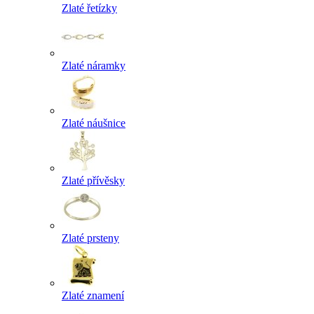
Zlaté řetízky
Zlaté náramky
Zlaté náušnice
Zlaté přívěsky
Zlaté prsteny
Zlaté znamení