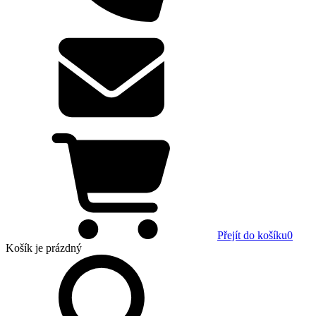
Přejít do košíku
0
Košík
je prázdný