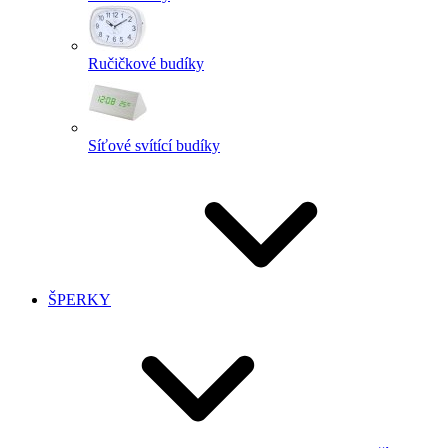
Ručičkové budíky
Síťové svítící budíky
ŠPERKY