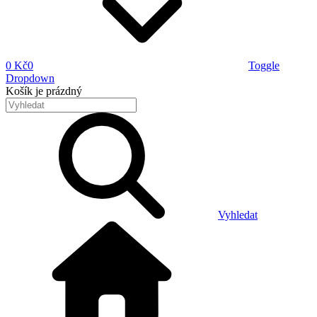
0 Kč
0
Toggle
Dropdown
Košík
je prázdný
Vyhledat