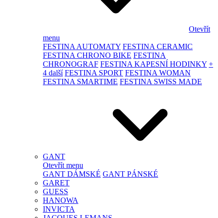
Otevřít
menu
FESTINA AUTOMATY
FESTINA CERAMIC
FESTINA CHRONO BIKE
FESTINA
CHRONOGRAF
FESTINA KAPESNÍ HODINKY
+
4 další
FESTINA SPORT
FESTINA WOMAN
FESTINA SMARTIME
FESTINA SWISS MADE
GANT
Otevřít menu
GANT DÁMSKÉ
GANT PÁNSKÉ
GARET
GUESS
HANOWA
INVICTA
JACQUES LEMANS