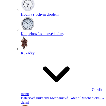
Hodiny s tichým chodem
Koupelnové-saunové hodiny
Kukačky
Otevřít
menu
Bateriové kukačky
Mechanické 1-denní
Mechanické 8-
denní