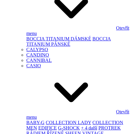
Otevřít
menu
BOCCIA TITANIUM DÁMSKÉ
BOCCIA
TITANIUM PÁNSKÉ
CALYPSO
CANDINO
CANNIBAL
CASIO
Otevřít
menu
BABY-G
COLLECTION LADY
COLLECTION
MEN
EDIFICE
G-SHOCK
+ 4 další
PROTREK
RÁDIEM ŘÍZENÉ
SHEEN
VINTAGE