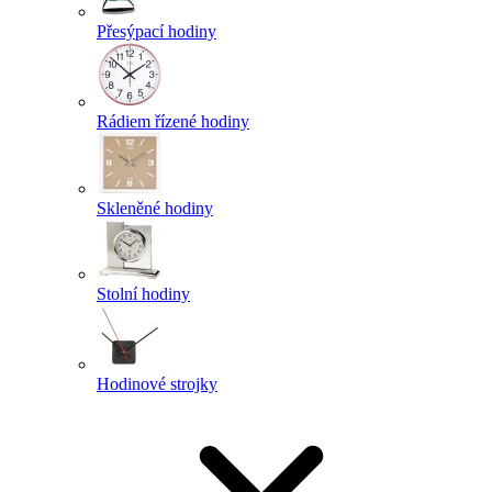
Přesýpací hodiny
Rádiem řízené hodiny
Skleněné hodiny
Stolní hodiny
Hodinové strojky