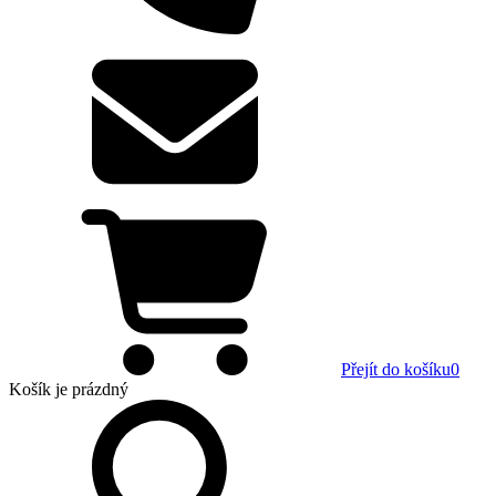
Přejít do košíku
0
Košík
je prázdný