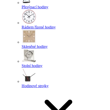
Přesýpací hodiny
Rádiem řízené hodiny
Skleněné hodiny
Stolní hodiny
Hodinové strojky