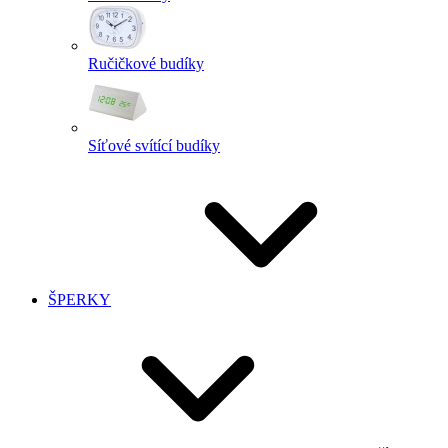
Ručičkové budíky
Síťové svítící budíky
ŠPERKY