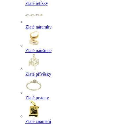
Zlaté řetízky
Zlaté náramky
Zlaté náušnice
Zlaté přívěsky
Zlaté prsteny
Zlaté znamení