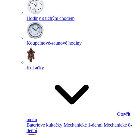
Hodiny s tichým chodem
Koupelnové-saunové hodiny
Kukačky
Otevřít
menu
Bateriové kukačky
Mechanické 1-denní
Mechanické 8-
denní