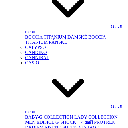
Otevřít
menu
BOCCIA TITANIUM DÁMSKÉ
BOCCIA
TITANIUM PÁNSKÉ
CALYPSO
CANDINO
CANNIBAL
CASIO
Otevřít
menu
BABY-G
COLLECTION LADY
COLLECTION
MEN
EDIFICE
G-SHOCK
+ 4 další
PROTREK
RÁDIEM ŘÍZENÉ
SHEEN
VINTAGE