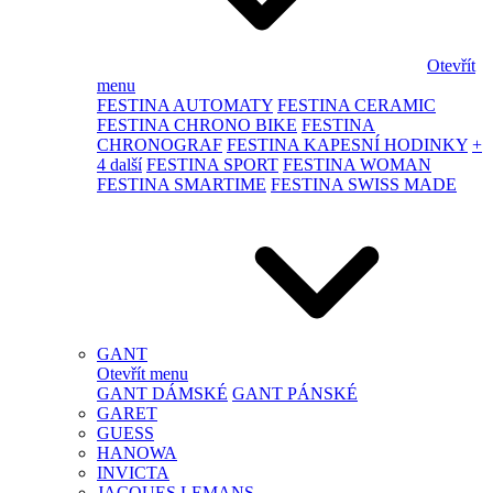
Otevřít
menu
FESTINA AUTOMATY
FESTINA CERAMIC
FESTINA CHRONO BIKE
FESTINA
CHRONOGRAF
FESTINA KAPESNÍ HODINKY
+
4 další
FESTINA SPORT
FESTINA WOMAN
FESTINA SMARTIME
FESTINA SWISS MADE
GANT
Otevřít menu
GANT DÁMSKÉ
GANT PÁNSKÉ
GARET
GUESS
HANOWA
INVICTA
JACQUES LEMANS