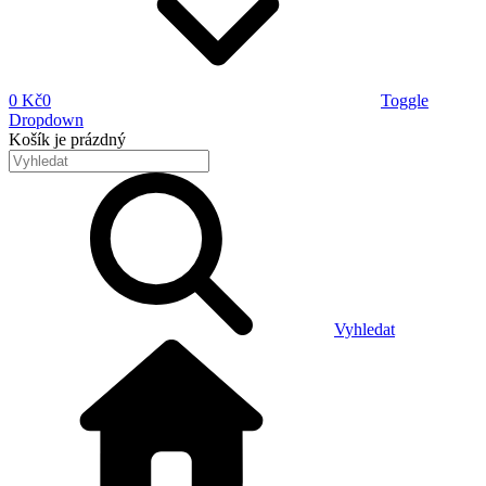
0 Kč
0
Toggle
Dropdown
Košík
je prázdný
Vyhledat