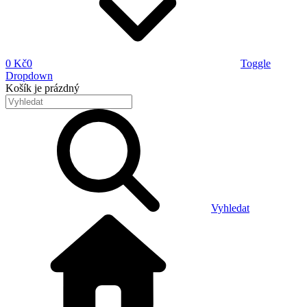
0 Kč
0
Toggle
Dropdown
Košík
je prázdný
Vyhledat