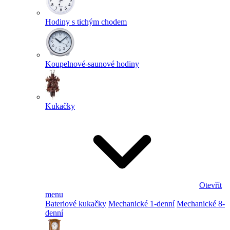
Hodiny s tichým chodem
Koupelnové-saunové hodiny
Kukačky
Otevřít
menu
Bateriové kukačky
Mechanické 1-denní
Mechanické 8-
denní