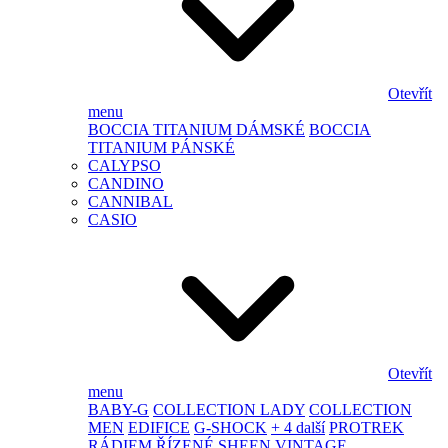
Otevřít
menu
BOCCIA TITANIUM DÁMSKÉ
BOCCIA
TITANIUM PÁNSKÉ
CALYPSO
CANDINO
CANNIBAL
CASIO
Otevřít
menu
BABY-G
COLLECTION LADY
COLLECTION
MEN
EDIFICE
G-SHOCK
+ 4 další
PROTREK
RÁDIEM ŘÍZENÉ
SHEEN
VINTAGE