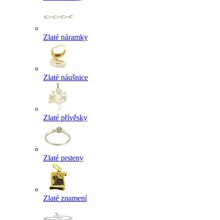
Zlaté náramky
Zlaté náušnice
Zlaté přívěsky
Zlaté prsteny
Zlaté znamení