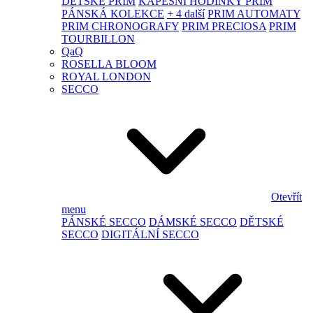
DĚTSKÉ PRIM
KAPESNÍ HODINKY PRIM
PÁNSKÁ KOLEKCE
+ 4 další
PRIM AUTOMATY
PRIM CHRONOGRAFY
PRIM PRECIOSA
PRIM
TOURBILLON
QaQ
ROSELLA BLOOM
ROYAL LONDON
SECCO
Otevřít
menu
PÁNSKÉ SECCO
DÁMSKÉ SECCO
DĚTSKÉ
SECCO
DIGITÁLNÍ SECCO