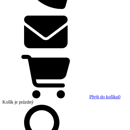
Přejít do košíku
0
Košík
je prázdný