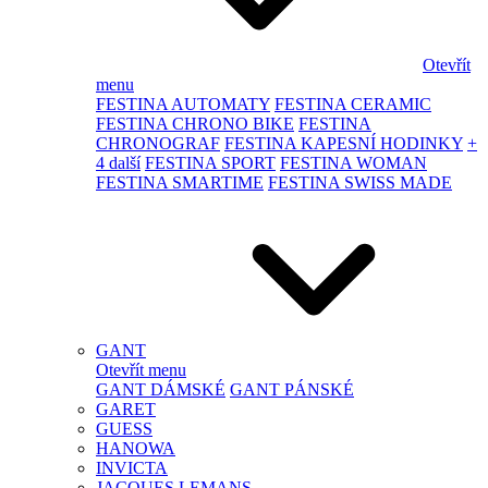
Otevřít
menu
FESTINA AUTOMATY
FESTINA CERAMIC
FESTINA CHRONO BIKE
FESTINA
CHRONOGRAF
FESTINA KAPESNÍ HODINKY
+
4 další
FESTINA SPORT
FESTINA WOMAN
FESTINA SMARTIME
FESTINA SWISS MADE
GANT
Otevřít menu
GANT DÁMSKÉ
GANT PÁNSKÉ
GARET
GUESS
HANOWA
INVICTA
JACQUES LEMANS