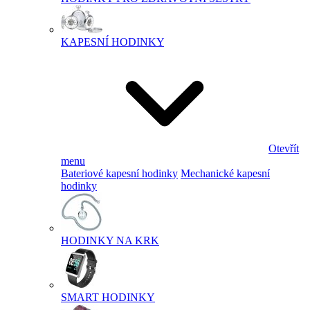
KAPESNÍ HODINKY
Otevřít
menu
Bateriové kapesní hodinky
Mechanické kapesní
hodinky
HODINKY NA KRK
SMART HODINKY