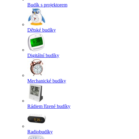
Budík s projektorem
Dětské budíky
Digitální budíky
Mechanické budíky
Rádiem řízené budíky
Radiobudíky