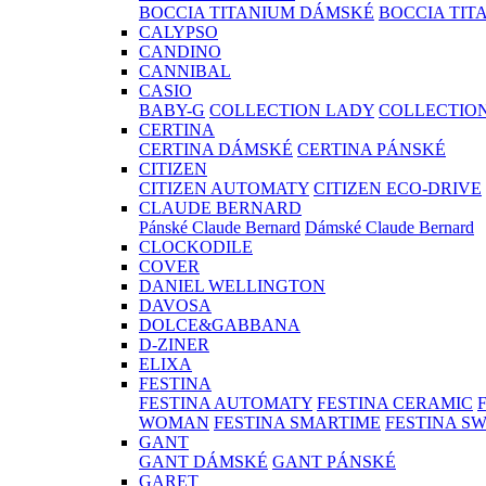
BOCCIA TITANIUM DÁMSKÉ
BOCCIA TIT
CALYPSO
CANDINO
CANNIBAL
CASIO
BABY-G
COLLECTION LADY
COLLECTIO
CERTINA
CERTINA DÁMSKÉ
CERTINA PÁNSKÉ
CITIZEN
CITIZEN AUTOMATY
CITIZEN ECO-DRIVE
CLAUDE BERNARD
Pánské Claude Bernard
Dámské Claude Bernard
CLOCKODILE
COVER
DANIEL WELLINGTON
DAVOSA
DOLCE&GABBANA
D-ZINER
ELIXA
FESTINA
FESTINA AUTOMATY
FESTINA CERAMIC
WOMAN
FESTINA SMARTIME
FESTINA S
GANT
GANT DÁMSKÉ
GANT PÁNSKÉ
GARET