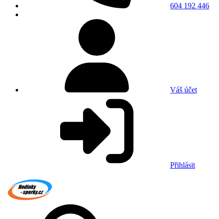
604 192 446
Váš účet
Přihlásit