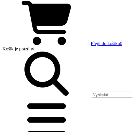
Přejít do košíku
0
Košík
je prázdný