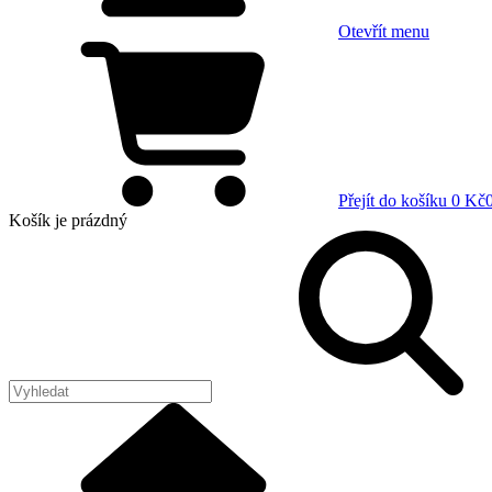
Otevřít menu
Přejít do košíku
0 Kč
Košík
je prázdný