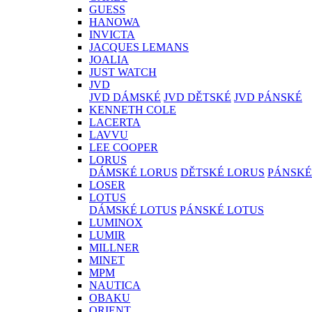
GUESS
HANOWA
INVICTA
JACQUES LEMANS
JOALIA
JUST WATCH
JVD
JVD DÁMSKÉ
JVD DĚTSKÉ
JVD PÁNSKÉ
KENNETH COLE
LACERTA
LAVVU
LEE COOPER
LORUS
DÁMSKÉ LORUS
DĚTSKÉ LORUS
PÁNSKÉ
LOSER
LOTUS
DÁMSKÉ LOTUS
PÁNSKÉ LOTUS
LUMINOX
LUMIR
MILLNER
MINET
MPM
NAUTICA
OBAKU
ORIENT