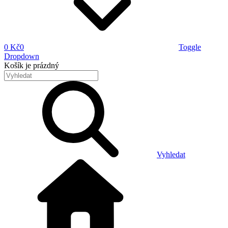
0 Kč
0
Toggle
Dropdown
Košík
je prázdný
Vyhledat