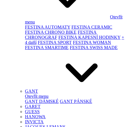
Otevřít
menu
FESTINA AUTOMATY
FESTINA CERAMIC
FESTINA CHRONO BIKE
FESTINA
CHRONOGRAF
FESTINA KAPESNÍ HODINKY
+
4 další
FESTINA SPORT
FESTINA WOMAN
FESTINA SMARTIME
FESTINA SWISS MADE
GANT
Otevřít menu
GANT DÁMSKÉ
GANT PÁNSKÉ
GARET
GUESS
HANOWA
INVICTA
JACQUES LEMANS