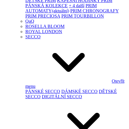
DĚTSKÉ PRIM
KAPESNÍ HODINKY PRIM
PÁNSKÁ KOLEKCE
+ 4 další
PRIM
AUTOMATY
(aktuální)
PRIM CHRONOGRAFY
PRIM PRECIOSA
PRIM TOURBILLON
QaQ
ROSELLA BLOOM
ROYAL LONDON
SECCO
Otevřít
menu
PÁNSKÉ SECCO
DÁMSKÉ SECCO
DĚTSKÉ
SECCO
DIGITÁLNÍ SECCO