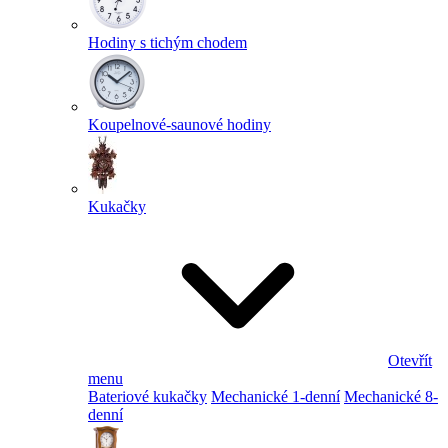
Hodiny s tichým chodem
Koupelnové-saunové hodiny
Kukačky
Otevřít
menu
Bateriové kukačky
Mechanické 1-denní
Mechanické 8-
denní