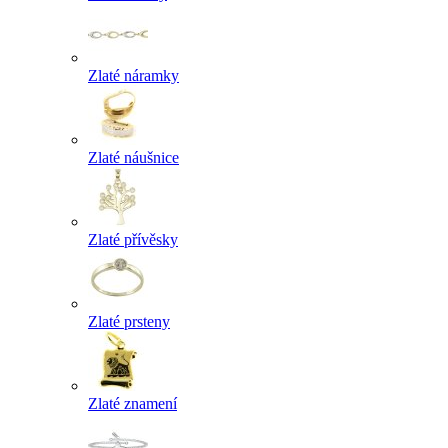
Zlaté náramky
Zlaté náušnice
Zlaté přívěsky
Zlaté prsteny
Zlaté znamení