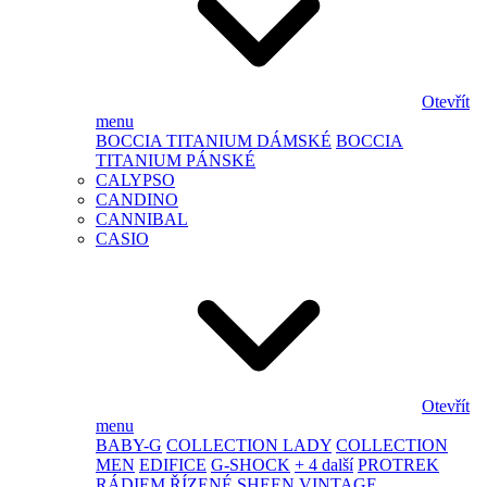
Otevřít
menu
BOCCIA TITANIUM DÁMSKÉ
BOCCIA
TITANIUM PÁNSKÉ
CALYPSO
CANDINO
CANNIBAL
CASIO
Otevřít
menu
BABY-G
COLLECTION LADY
COLLECTION
MEN
EDIFICE
G-SHOCK
+ 4 další
PROTREK
RÁDIEM ŘÍZENÉ
SHEEN
VINTAGE