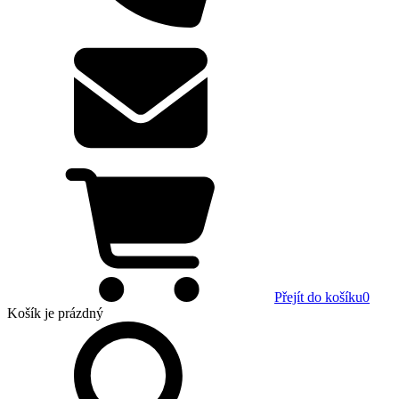
Přejít do košíku
0
Košík
je prázdný