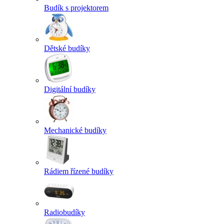
Budík s projektorem
Dětské budíky
Digitální budíky
Mechanické budíky
Rádiem řízené budíky
Radiobudíky