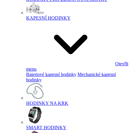
KAPESNÍ HODINKY
Otevřít
menu
Bateriové kapesní hodinky
Mechanické kapesní
hodinky
HODINKY NA KRK
SMART HODINKY