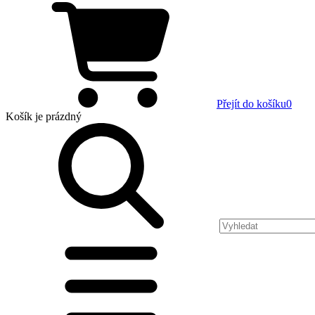
Přejít do košíku
0
Košík
je prázdný