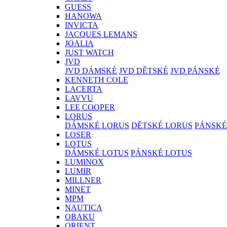
GUESS
HANOWA
INVICTA
JACQUES LEMANS
JOALIA
JUST WATCH
JVD
JVD DÁMSKÉ
JVD DĚTSKÉ
JVD PÁNSKÉ
KENNETH COLE
LACERTA
LAVVU
LEE COOPER
LORUS
DÁMSKÉ LORUS
DĚTSKÉ LORUS
PÁNSKÉ
LOSER
LOTUS
DÁMSKÉ LOTUS
PÁNSKÉ LOTUS
LUMINOX
LUMIR
MILLNER
MINET
MPM
NAUTICA
OBAKU
ORIENT