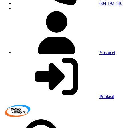
604 192 446
Váš účet
Přihlásit