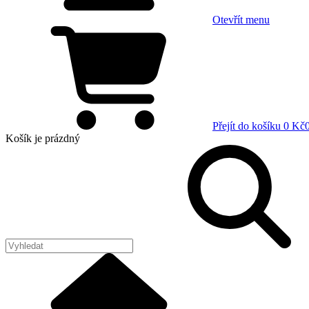
Otevřít menu
Přejít do košíku
0 Kč
Košík
je prázdný