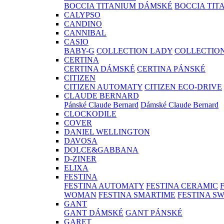
BOCCIA TITANIUM DÁMSKÉ
BOCCIA TIT
CALYPSO
CANDINO
CANNIBAL
CASIO
BABY-G
COLLECTION LADY
COLLECTIO
CERTINA
CERTINA DÁMSKÉ
CERTINA PÁNSKÉ
CITIZEN
CITIZEN AUTOMATY
CITIZEN ECO-DRIVE
CLAUDE BERNARD
Pánské Claude Bernard
Dámské Claude Bernard
CLOCKODILE
COVER
DANIEL WELLINGTON
DAVOSA
DOLCE&GABBANA
D-ZINER
ELIXA
FESTINA
FESTINA AUTOMATY
FESTINA CERAMIC
WOMAN
FESTINA SMARTIME
FESTINA S
GANT
GANT DÁMSKÉ
GANT PÁNSKÉ
GARET